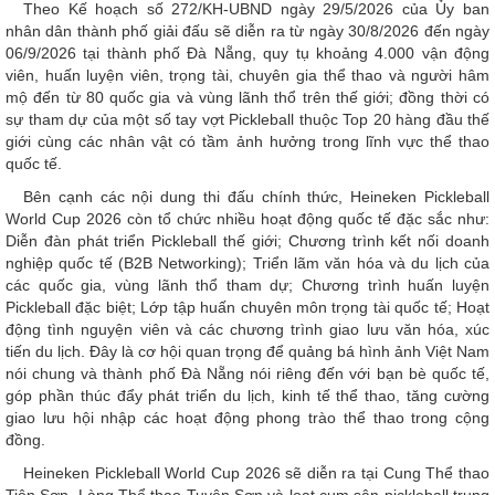
Theo Kế hoạch số 272/KH-UBND ngày 29/5/2026 của Ủy ban
nhân dân thành phố giải đấu sẽ diễn ra từ ngày 30/8/2026 đến ngày
06/9/2026 tại thành phố Đà Nẵng, quy tụ khoảng 4.000 vận động
viên, huấn luyện viên, trọng tài, chuyên gia thể thao và người hâm
mộ đến từ 80 quốc gia và vùng lãnh thổ trên thế giới; đồng thời có
sự tham dự của một số tay vợt Pickleball thuộc Top 20 hàng đầu thế
giới cùng các nhân vật có tầm ảnh hưởng trong lĩnh vực thể thao
quốc tế.
Bên cạnh các nội dung thi đấu chính thức, Heineken Pickleball
World Cup 2026 còn tổ chức nhiều hoạt động quốc tế đặc sắc như:
Diễn đàn phát triển Pickleball thế giới; Chương trình kết nối doanh
nghiệp quốc tế (B2B Networking); Triển lãm văn hóa và du lịch của
các quốc gia, vùng lãnh thổ tham dự; Chương trình huấn luyện
Pickleball đặc biệt; Lớp tập huấn chuyên môn trọng tài quốc tế; Hoạt
động tình nguyện viên và các chương trình giao lưu văn hóa, xúc
tiến du lịch. Đây là cơ hội quan trọng để quảng bá hình ảnh Việt Nam
nói chung và thành phố Đà Nẵng nói riêng đến với bạn bè quốc tế,
góp phần thúc đẩy phát triển du lịch, kinh tế thể thao, tăng cường
giao lưu hội nhập các hoạt động phong trào thể thao trong cộng
đồng.
Heineken Pickleball World Cup 2026 sẽ diễn ra tại Cung Thể thao