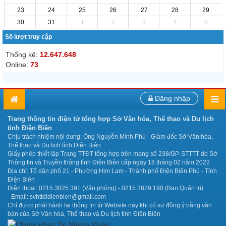
23
24
25
26
27
28
29
30
31
1
2
3
4
5
Số lượt truy cập
Thống kê:
12.647.648
Online:
73
Đăng nhập
Trang thông tin điện tử tổng hợp Sở Văn hóa, Thể thao và Du lịch
tỉnh Điện Biên
Chịu trách nhiệm nội dung: Ông Nguyễn Minh Phú - Giám đốc Sở Văn hóa,
Thể thao và Du lịch tỉnh Điện Biên
Giấy phép thiết lập Trang TTĐT tổng hợp trên mạng số 238/GP-STTTT do Sở
Thông tin và Truyền thông tỉnh Điện Biên cấp ngày 18 tháng 02 năm 2022
Địa chỉ: Tổ dân phố 21 - Phường Him Lam - Thành phố Điện Biên Phủ - Tỉnh
Điện Biên
Điện thoại: 0215.3825.391 (Văn phòng) - 0215.3829.190 (Ban Quản trị)
- Email: svhttdldienbien@gmail.com
Chỉ được phát hành lại thông tin từ Website này khi có sự đồng ý bằng văn
bản của Sở Văn hóa, Thể thao và Du lịch tỉnh Điện Biên