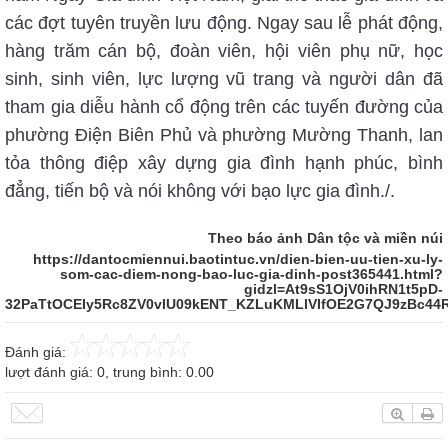
các đợt tuyên truyền lưu động. Ngay sau lễ phát động,
hàng trăm cán bộ, đoàn viên, hội viên phụ nữ, học
sinh, sinh viên, lực lượng vũ trang và người dân đã
tham gia diễu hành cổ động trên các tuyến đường của
phường Điện Biên Phủ và phường Mường Thanh, lan
tỏa thông điệp xây dựng gia đình hạnh phúc, bình
đẳng, tiến bộ và nói không với bạo lực gia đình./.
Theo báo ảnh Dân tộc và miền núi
https://dantocmiennui.baotintuc.vn/dien-bien-uu-tien-xu-ly-
som-cac-diem-nong-bao-luc-gia-dinh-post365441.html?
gidzl=At9sS1OjV0ihRN1t5pD-
32PaTtOCEIy5Rc8ZV0vlU09kENT_KZLuKMLlVIfOE2G7QJ9zBc44
Đánh giá:
lượt đánh giá:
0
, trung bình:
0.00