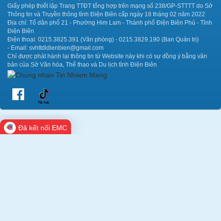
Giấy phép thiết lập Trang TTĐT tổng hợp trên mạng số 238/GP-STTTT do Sở
Thông tin và Truyền thông tỉnh Điện Biên cấp ngày 18 tháng 02 năm 2022
Địa chỉ: Tổ dân phố 21 - Phường Him Lam - Thành phố Điện Biên Phủ - Tỉnh
Điện Biên
Điện thoại: 0215.3825.391 (Văn phòng) - 0215.3829.190 (Ban Quản trị)
- Email: svhttdldienbien@gmail.com
Chỉ được phát hành lại thông tin từ Website này khi có sự đồng ý bằng văn
bản của Sở Văn hóa, Thể thao và Du lịch tỉnh Điện Biên
Đã kết nối EMC