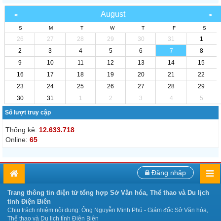
August
S
M
T
W
T
F
S
26
27
28
29
30
31
1
2
3
4
5
6
7
8
9
10
11
12
13
14
15
16
17
18
19
20
21
22
23
24
25
26
27
28
29
30
31
1
2
3
4
5
Số lượt truy cập
Thống kê:
12.633.718
Online:
65
Đăng nhập
Trang thông tin điện tử tổng hợp Sở Văn hóa, Thể thao và Du lịch
tỉnh Điện Biên
Chịu trách nhiệm nội dung: Ông Nguyễn Minh Phú - Giám đốc Sở Văn hóa,
Thể thao và Du lịch tỉnh Điện Biên