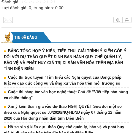
Đánh giá:
lượt đánh giá:
0
, trung bình:
0.00
TIN ĐÃ ĐĂNG
BẢNG TỔNG HỢP Ý KIẾN, TIẾP THU, GIẢI TRÌNH Ý KIẾN GÓP Ý
ĐỐI VỚI DỰ THẢO QUYẾT ĐỊNH BAN HÀNH QUY CHẾ QUẢN LÝ,
BẢO VỆ VÀ PHÁT HUY GIÁ TRỊ DI SẢN VĂN HÓA TRÊN ĐỊA BÀN
TỈNH ĐIỆN BIÊN
Cuộc thi trực tuyến “Tìm hiểu các Nghị quyết của Đảng; pháp
luật về đạo đức công vụ và ứng xử văn hóa trên môi trường số
Cuộc thi sáng tác văn học nghệ thuật Chủ đề “Viết tiếp bản hùng
ca chiến thắng"
Xin ý kiến tham gia vào dự thảo NGHỊ QUYẾT Sửa đổi một số
điều của Nghị quyết số 33/2020/NQ-HĐND ngày 07 tháng 12 năm
2020 của Hội đồng nhân dân tỉnh Điện Biên
Hồ sơ xin ý kiến dựu thảo Quy chế quản lý, bảo vệ và phát huy
giá trị di sản văn hóa trên địa bàn tỉnh Điện Biên