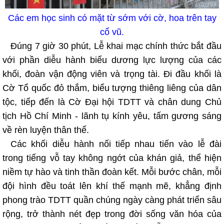
Các em học sinh có mặt từ sớm với cờ, hoa trên tay
cổ vũ.
Đúng 7 giờ 30 phút, Lễ khai mạc chính thức bắt đầu
với phần diễu hành biểu dương lực lượng của các
khối, đoàn vận động viên và trọng tài. Đi đầu khối là
Cờ Tổ quốc đỏ thắm, biểu tượng thiêng liêng của dân
tộc, tiếp đến là Cờ Đại hội TDTT và chân dung Chủ
tịch Hồ Chí Minh - lãnh tụ kính yêu, tấm gương sáng
về rèn luyện thân thể.
Các khối diễu hành nối tiếp nhau tiến vào lễ đài
trong tiếng vỗ tay không ngớt của khán giả, thể hiện
niềm tự hào và tinh thần đoàn kết. Mỗi bước chân, mỗi
đội hình đều toát lên khí thế mạnh mẽ, khẳng định
phong trào TDTT quần chúng ngày càng phát triển sâu
rộng, trở thành nét đẹp trong đời sống văn hóa của