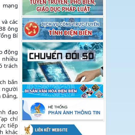
hội Hoa Ban năm
Hoa Ban năm 2026
ch mạng
2026
 và các
938 ông
Tổng Bí
ao động
i nhiều
ó trách
ịch bắn
t người
a Đảng,
ãnh đạo
Tạp chí
ực tiếp
LIÊN KẾT WEBSITE
nh khác