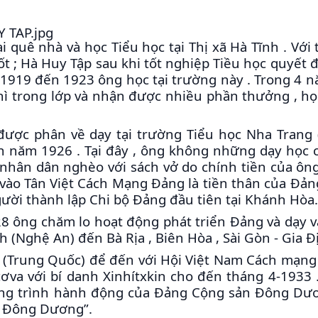
quê nhà và học Tiểu học tại Thị xã Hà Tĩnh . Với 
ốt ; Hà Huy Tập sau khi tốt nghiệp Tiều học quyết đ
1919 đến 1923 ông học tại trường này . Trong 4 
hì trong lớp và nhận được nhiều phần thưởng , h
ược phân về dạy tại trường Tiểu học Nha Trang 
 năm 1926 . Tại đây , ông không những dạy học 
nhân dân nghèo với sách vở do chính tiền của ôn
 vào Tân Việt Cách Mạng Đảng là tiền thân của Đả
ười thành lập Chi bộ Đảng đầu tiên tại Khánh Hòa.
8 ông chăm lo hoạt động phát triển Đảng và dạy 
 (Nghệ An) đến Bà Rịa , Biên Hòa , Sài Gòn - Gia Đ
(Trung Quốc) để đến với Hội Việt Nam Cách mạn
cơva với bí danh Xinhítxkin cho đến tháng 4-1933 
ơng trình hành động của Đảng Cộng sản Đông Dư
ở Đông Dương”.