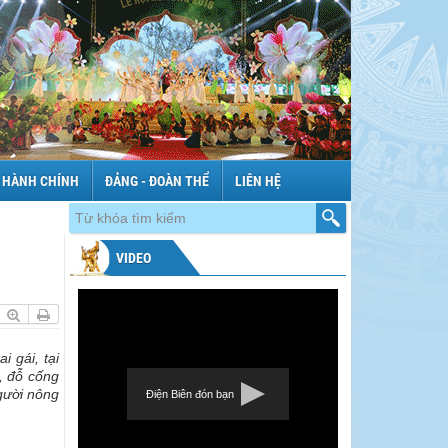
 HÀNH CHÍNH
ĐẢNG - ĐOÀN THỂ
LIÊN HỆ
VIDEO
i gái, tại
, đỗ cống
gười nông
Điện Biên đón bạn