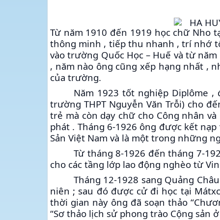
Từ năm 1910 đến 1919 học chữ Nho tại 
thông minh , tiếp thu nhanh , trí nhớ t
vào trường Quốc Học – Huế và từ năm 
, năm nào ông cũng xếp hạng nhất , n
của trường.
Năm 1923 tốt nghiệp Diplôme , đ
trường THPT Nguyễn Văn Trỗi) cho đến
trẻ mà còn dạy chữ cho Công nhân và 
phát . Tháng 6-1926 ông được kết nạp
Sản Việt Nam và là một trong những ng
Từ tháng 8-1926 đến tháng 7-192
cho các tầng lớp lao động nghèo từ Vinh
Tháng 12-1928 sang Quảng Châu 
niên ; sau đó được cử đi học tại Mátx
thời gian này ông đã soạn thảo “Chư
“Sơ thảo lịch sử phong trào Cộng sản 