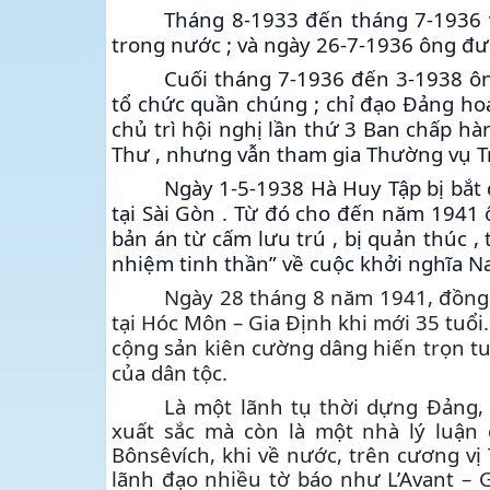
Tháng 8-1933 đến tháng 7-1936 
trong nước ; và ngày 26-7-1936 ông đư
Cuối tháng 7-1936 đến 3-1938 ôn
tổ chức quần chúng ; chỉ đạo Đảng ho
chủ trì hội nghị lần thứ 3 Ban chấp h
Thư , nhưng vẫn tham gia Thường vụ 
Ngày 1-5-1938 Hà Huy Tập bị bắt
tại Sài Gòn . Từ đó cho đến năm 1941 
bản án từ cấm lưu trú , bị quản thúc ,
nhiệm tinh thần” về cuộc khởi nghĩa N
Ngày 28 tháng 8 năm 1941, đồng 
tại Hóc Môn – Gia Định khi mới 35 tuổi
cộng sản kiên cường dâng hiến trọn t
của dân tộc.
Là một lãnh tụ thời dựng Đảng,
xuất sắc mà còn là một nhà lý luận 
Bônsêvích, khi về nước, trên cương vị 
lãnh đạo nhiều tờ báo như L’Avant – 