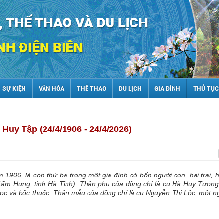
– SỰ KIỆN
VĂN HÓA
THỂ THAO
DU LỊCH
GIA ĐÌNH
THỦ TỤC
Huy Tập (24/4/1906 - 24/4/2026)
906, là con thứ ba trong một gia đình có bốn người con, hai trai, ha
Cẩm Hưng, tỉnh Hà Tĩnh). Thân phụ của đồng chí là cụ Hà Huy Tương
ọc và bốc thuốc. Thân mẫu của đồng chí là cụ Nguyễn Thị Lộc, một n