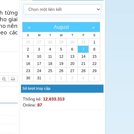
nh từng
ho giai
cho nên
August
heo các
S
M
T
W
T
F
S
26
27
28
29
30
31
1
2
3
4
5
6
7
8
9
10
11
12
13
14
15
16
17
18
19
20
21
22
23
24
25
26
27
28
29
30
31
1
2
3
4
5
Số lượt truy cập
Thống kê:
12.633.313
Online:
87