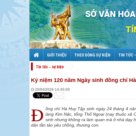
GIỚI THIỆU
THEO DÒNG SỰ KIỆN
TIN TỨC 
Tin tức – sự kiện
Kỷ niệm 120 năm Ngày sinh đồng chí Hà 
20/04/2026 14:45:00
Đ
ồng chí Hà Huy Tập sinh ngày 24 tháng 4 năm 1
làng Kim Nặc, tổng Thổ Ngoại (nay thuộc xã 
sinh nhưng không ra làm quan mà ở nhà dạy h
dân tần tảo yêu chồng, thương con.