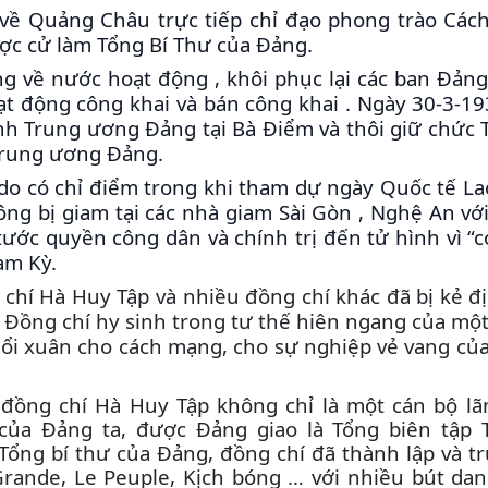
về Quảng Châu trực tiếp chỉ đạo phong trào Cá
ợc cử làm Tổng Bí Thư của Đảng.
g về nước hoạt động , khôi phục lại các ban Đảng
ạt động công khai và bán công khai . Ngày 30-3-1
ành Trung ương Đảng tại Bà Điểm và thôi giữ chức 
Trung ương Đảng.
 do có chỉ điểm trong khi tham dự ngày Quốc tế L
ông bị giam tại các nhà giam Sài Gòn , Nghệ An vớ
 tước quyền công dân và chính trị đến tử hình vì “c
am Kỳ.
chí Hà Huy Tập và nhiều đồng chí khác đã bị kẻ đ
. Đồng chí hy sinh trong tư thế hiên ngang của mộ
uổi xuân cho cách mạng, cho sự nghiệp vẻ vang củ
 đồng chí Hà Huy Tập không chỉ là một cán bộ l
của Đảng ta, được Đảng giao là Tổng biên tập 
Tổng bí thư của Đảng, đồng chí đã thành lập và tr
Grande, Le Peuple, Kịch bóng … với nhiều bút da