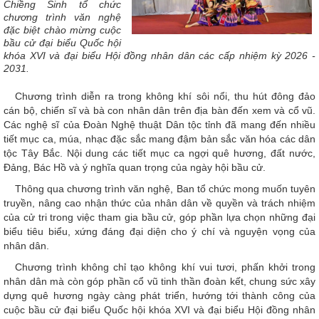
Chiềng Sinh tổ chức
chương trình văn nghệ
đặc biệt chào mừng cuộc
bầu cử đại biểu Quốc hội
khóa XVI và đại biểu Hội đồng nhân dân các cấp nhiệm kỳ 2026 -
2031.
Chương trình diễn ra trong không khí sôi nổi, thu hút đông đảo
cán bộ, chiến sĩ và bà con nhân dân trên địa bàn đến xem và cổ vũ.
Các nghệ sĩ của Đoàn Nghệ thuật Dân tộc tỉnh đã mang đến nhiều
tiết mục ca, múa, nhạc đặc sắc mang đậm bản sắc văn hóa các dân
tộc Tây Bắc. Nội dung các tiết mục ca ngợi quê hương, đất nước,
Đảng, Bác Hồ và ý nghĩa quan trọng của ngày hội bầu cử.
Thông qua chương trình văn nghệ, Ban tổ chức mong muốn tuyên
truyền, nâng cao nhận thức của nhân dân về quyền và trách nhiệm
của cử tri trong việc tham gia bầu cử, góp phần lựa chọn những đại
biểu tiêu biểu, xứng đáng đại diện cho ý chí và nguyện vọng của
nhân dân.
Chương trình không chỉ tạo không khí vui tươi, phấn khởi trong
nhân dân mà còn góp phần cổ vũ tinh thần đoàn kết, chung sức xây
dựng quê hương ngày càng phát triển, hướng tới thành công của
cuộc bầu cử đại biểu Quốc hội khóa XVI và đại biểu Hội đồng nhân