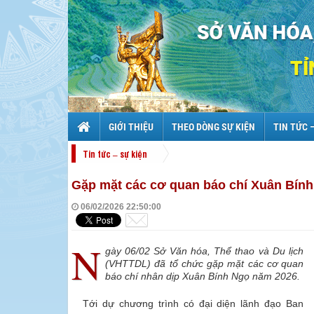
GIỚI THIỆU
THEO DÒNG SỰ KIỆN
TIN TỨC 
Tin tức – sự kiện
Gặp mặt các cơ quan báo chí Xuân Bính
06/02/2026 22:50:00
N
gày 06/02 Sở Văn hóa, Thể thao và Du lịch
(VHTTDL) đã tổ chức gặp mặt các cơ quan
báo chí nhân dịp Xuân Bính Ngọ năm 2026.
Tới dự chương trình có đại diện lãnh đạo Ban