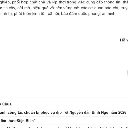
ghiệp, phối hợp chặt chẽ và kịp thời trong việc cung cấp thông tin, t
c tin cậy, cởi mở, hiệu quả và bền vững với các cơ quan báo chí, truy
nh trị, phát triển kinh tế - xã hội, bảo đảm quốc phòng, an ninh.
Hồn
ủa Chùa
mạnh công tác chuẩn bị phục vụ dịp Tết Nguyên đán Bính Ngọ năm 2026
 ẩm thực Điện Biên”