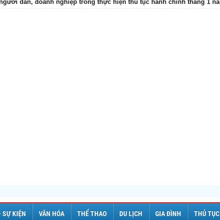
 người dân, doanh nghiệp trong thực hiện thủ tục hành chính tháng 1 n
– SỰ KIỆN
VĂN HÓA
THỂ THAO
DU LỊCH
GIA ĐÌNH
THỦ TỤC