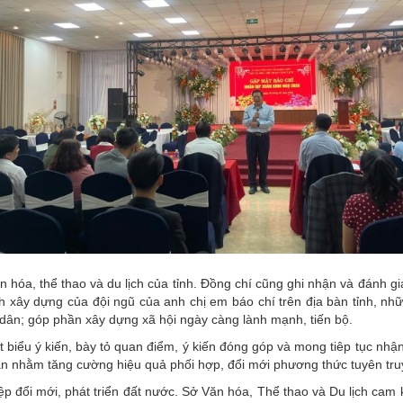
ăn hóa, thể thao và du lịch của tỉnh. Đồng chí cũng ghi nhận và đánh gi
h xây dựng của đội ngũ của anh chị em báo chí trên địa bàn tỉnh, nhữ
dân; góp phần xây dựng xã hội ngày càng lành mạnh, tiến bộ.
 biểu ý kiến, bày tỏ quan điểm, ý kiến đóng góp và mong tiêp tục nhậ
bàn nhằm tăng cường hiệu quả phối hợp, đổi mới phương thức tuyên tru
 đổi mới, phát triển đất nước. Sở Văn hóa, Thể thao và Du lịch cam k