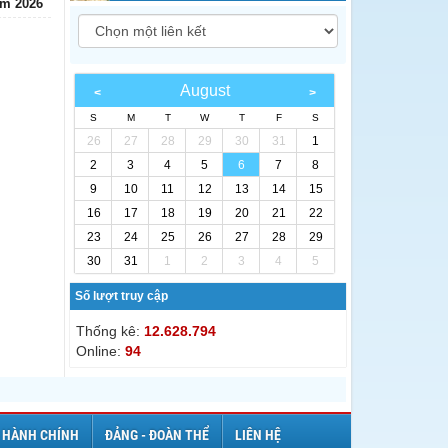
ăm 2026
August
S
M
T
W
T
F
S
26
27
28
29
30
31
1
2
3
4
5
6
7
8
9
10
11
12
13
14
15
16
17
18
19
20
21
22
23
24
25
26
27
28
29
30
31
1
2
3
4
5
Số lượt truy cập
Thống kê:
12.628.794
Online:
94
 HÀNH CHÍNH
ĐẢNG - ĐOÀN THỂ
LIÊN HỆ