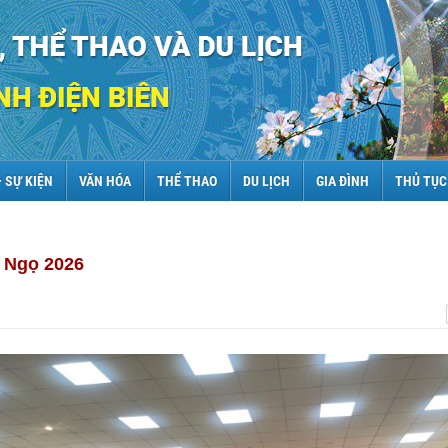
– SỰ KIỆN
VĂN HÓA
THỂ THAO
DU LỊCH
GIA ĐÌNH
THỦ TỤC
 Ngọ 2026