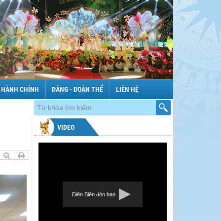
 HÀNH CHÍNH
ĐẢNG - ĐOÀN THỂ
LIÊN HỆ
VIDEO
Điện Biên đón bạn