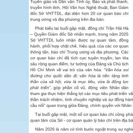
Tuyên giáo và Dân vận Tỉnh ủy, Báo và phát thanh,
truyền hình tỉnh, Hội Văn học Nghệ thuật, Ban Giám
đốc Sở VHTTDL, đại diện hơn 20 cơ quan báo chí
trung ương và địa phương trên địa bàn.
Phát biểu tại buổi gặp mặt, đồng chí Trần Hải Hà
– Quyền Giám đốc Sở nhấn mạnh, trong năm 2025
Sở VHTTDL luôn nhận được sự quan tâm, đồng
hành, phối hợp chặt chẽ, hiệu quả của các cơ quan
thông tấn, báo chí Trung ương và địa phương. Các
cơ quan báo chí đã tích cực tuyên truyền, lan tỏa
sâu rộng quan điểm, tư tưởng của Đảng và Chủ tịch
Hồ Chí Minh về vai trò của văn hóa:
“Văn hóa soi
đường cho quốc dân đi; văn hóa là nền tảng tinh
thần của xã hội, vừa là mục tiêu, vừa là động lực
phát triển”
, góp phần cổ vũ, động viên Nhân dân
tham gia thực hiện thắng lợi các mục tiêu phát triển v
thần trách nhiệm, tính chuyên nghiệp và sự đồng hàn
cầu nối” quan trọng giữa Đảng, chính quyền với Nhân 
Tại buổi gặp mặt, một số cơ quan báo chí cũng phát
quan tâm của Sở - cơ quan quản lý báo chí trên địa 
Năm 2026 là năm có tính bước ngoặt trong sự nghiệp