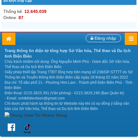
Số lượt truy cập
Thống kê:
12.645.039
Online:
87
Đăng nhập
Trang thông tin điện tử tổng hợp Sở Văn hóa, Thể thao và Du lịch
tỉnh Điện Biên
Chịu trách nhiệm nội dung: Ông Nguyễn Minh Phú - Giám đốc Sở Văn hóa,
Thể thao và Du lịch tỉnh Điện Biên
Giấy phép thiết lập Trang TTĐT tổng hợp trên mạng số 238/GP-STTTT do Sở
Thông tin và Truyền thông tỉnh Điện Biên cấp ngày 18 tháng 02 năm 2022
Địa chỉ: Tổ dân phố 21 - Phường Him Lam - Thành phố Điện Biên Phủ - Tỉnh
Điện Biên
Điện thoại: 0215.3825.391 (Văn phòng) - 0215.3829.190 (Ban Quản trị)
- Email: svhttdldienbien@gmail.com
Chỉ được phát hành lại thông tin từ Website này khi có sự đồng ý bằng văn
bản của Sở Văn hóa, Thể thao và Du lịch tỉnh Điện Biên