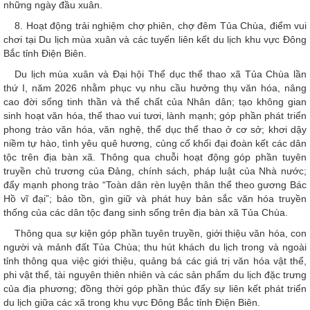
những ngày đầu xuân.
8. Hoạt động trải nghiệm chợ phiên, chợ đêm Tủa Chùa, điểm vui
chơi tại Du lịch mùa xuân và các tuyến liên kết du lịch khu vực Đông
Bắc tỉnh Điện Biên.
Du lịch mùa xuân và Đại hội Thể dục thể thao xã Tủa Chùa lần
thứ I, năm 2026 nhằm phục vụ nhu cầu hưởng thụ văn hóa, nâng
cao đời sống tinh thần và thể chất của Nhân dân; tạo không gian
sinh hoạt văn hóa, thể thao vui tươi, lành mạnh; góp phần phát triển
phong trào văn hóa, văn nghệ, thể dục thể thao ở cơ sở; khơi dậy
niềm tự hào, tình yêu quê hương, củng cố khối đại đoàn kết các dân
tộc trên địa bàn xã. Thông qua chuỗi hoạt động góp phần tuyên
truyền chủ trương của Đảng, chính sách, pháp luật của Nhà nước;
đẩy mạnh phong trào “Toàn dân rèn luyện thân thể theo gương Bác
Hồ vĩ đại”; bảo tồn, gìn giữ và phát huy bản sắc văn hóa truyền
thống của các dân tộc đang sinh sống trên địa bàn xã Tủa Chùa.
Thông qua sự kiện góp phần tuyên truyền, giới thiệu văn hóa, con
người và mảnh đất Tủa Chùa; thu hút khách du lịch trong và ngoài
tỉnh thông qua việc giới thiệu, quảng bá các giá trị văn hóa vật thể,
phi vật thể, tài nguyên thiên nhiên và các sản phẩm du lịch đặc trưng
của địa phương; đồng thời góp phần thúc đẩy sự liên kết phát triển
du lịch giữa các xã trong khu vực Đông Bắc tỉnh Điện Biên.