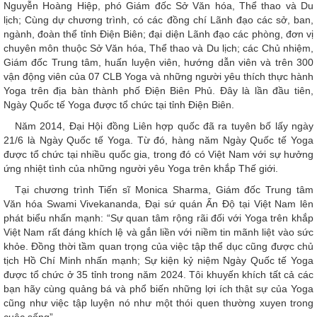
Nguyễn Hoàng Hiệp, phó Giám đốc Sở Văn hóa, Thể thao và Du
lịch; Cùng dự chương trình, có các đồng chí Lãnh đạo các sở, ban,
ngành, đoàn thể tỉnh Điện Biên; đại diện Lãnh đạo các phòng, đơn vị
chuyên môn thuộc Sở Văn hóa, Thể thao và Du lịch; các Chủ nhiệm,
Giám đốc Trung tâm, huấn luyện viên, hướng dẫn viên và trên 300
vận động viên của 07 CLB Yoga và những người yêu thích thực hành
Yoga trên địa bàn thành phố Điện Biên Phủ. Đây là lần đầu tiên,
Ngày Quốc tế Yoga được tổ chức tại tỉnh Điện Biên.
Năm 2014, Đại Hội đồng Liên hợp quốc đã ra tuyên bố lấy ngày
21/6 là Ngày Quốc tế Yoga. Từ đó, hàng năm Ngày Quốc tế Yoga
được tổ chức tại nhiều quốc gia, trong đó có Việt Nam với sự hưởng
ứng nhiệt tình của những người yêu Yoga trên khắp Thế giới.
Tại chương trình Tiến sĩ Monica Sharma, Giám đốc Trung tâm
Văn hóa Swami Vivekananda, Đại sứ quán Ấn Độ tại Việt Nam lên
phát biểu nhấn mạnh: “Sự quan tâm rộng rãi đối với Yoga trên khắp
Việt Nam rất đáng khích lệ và gắn liền với niềm tin mãnh liệt vào sức
khỏe. Đồng thời tầm quan trọng của việc tập thể dục cũng được chủ
tịch Hồ Chí Minh nhấn mạnh; Sự kiện kỷ niệm Ngày Quốc tế Yoga
được tổ chức ở 35 tỉnh trong năm 2024. Tôi khuyến khích tất cả các
bạn hãy cùng quảng bá và phổ biến những lợi ích thật sự của Yoga
cũng như việc tập luyện nó như một thói quen thường xuyen trong