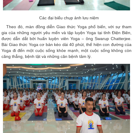
Các đại biểu chụp ảnh lưu niệm
Theo đó, màn đồng diễn Giao thức Yoga phổ biến, với sự tham
gia của những người yêu mến và tập luyện Yoga tại tỉnh Điện Biên,
được dẫn dắt bởi huấn luyện viên Yoga – ông Swarup Chatterjee.
Bài Giao thức Yoga cơ bản kéo dài 40 phút, thể hiện con đường của
Yoga đi đến một cuộc sống khỏe mạnh, một cuộc sống không còn
căng thẳng, bệnh tật và những căn bệnh tâm lý.