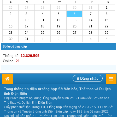
S
M
T
W
T
F
S
26
27
28
29
30
31
1
2
3
4
5
6
7
8
9
10
11
12
13
14
15
16
17
18
19
20
21
22
23
24
25
26
27
28
29
30
31
1
2
3
4
5
Số lượt truy cập
Thống kê:
12.629.505
Online:
21
Đăng nhập
Trang thông tin điện tử tổng hợp Sở Văn hóa, Thể thao và Du lịch
tỉnh Điện Biên
Chịu trách nhiệm nội dung: Ông Nguyễn Minh Phú - Giám đốc Sở Văn hóa,
Thể thao và Du lịch tỉnh Điện Biên
Giấy phép thiết lập Trang TTĐT tổng hợp trên mạng số 238/GP-STTTT do Sở
Thông tin và Truyền thông tỉnh Điện Biên cấp ngày 18 tháng 02 năm 2022
Địa chỉ: Tổ dân phố 21 - Phường Him Lam - Thành phố Điện Biên Phủ - Tỉnh