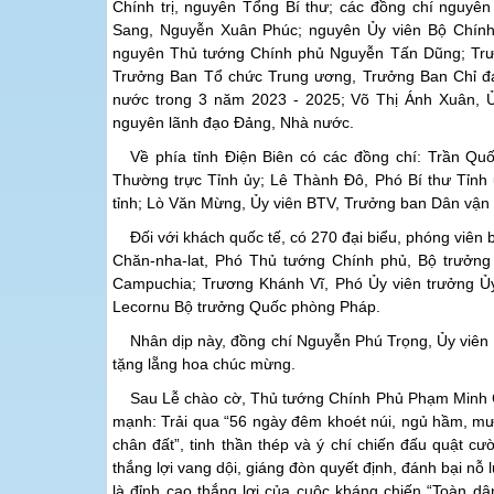
Chính trị, nguyên Tổng Bí thư; các đồng chí nguyên
Sang, Nguyễn Xuân Phúc; nguyên Ủy viên Bộ Chính 
nguyên Thủ tướng Chính phủ Nguyễn Tấn Dũng; Trươn
Trưởng Ban Tổ chức Trung ương, Trưởng Ban Chỉ đạo
nước trong 3 năm 2023 - 2025; Võ Thị Ánh Xuân, Ủ
nguyên lãnh đạo Đảng, Nhà nước.
Về phía tỉnh Điện Biên có các đồng chí: Trần Q
Thường trực Tỉnh ủy; Lê Thành Đô, Phó Bí thư Tỉnh
tỉnh;
Lò Văn Mừng, Ủy viên BTV, Trưởng ban Dân vận T
Đối với khách quốc tế, có 270 đại biểu, phóng viên
Chăn-nha-lat, Phó Thủ tướng Chính phủ, Bộ trưở
Campuchia; Trương Khánh Vĩ, Phó Ủy viên trưởng Ủy
Lecornu Bộ trưởng Quốc phòng Pháp.
Nhân dịp này, đồng chí Nguyễn Phú Trọng, Ủy viên
tặng lẵng hoa chúc mừng.
Sau Lễ chào cờ, Thủ tướng Chính Phủ Phạm Minh C
mạnh: Trải qua “56 ngày đêm khoét núi, ngủ hầm, mư
chân đất”, tinh thần thép và ý chí chiến đấu quật c
thắng lợi vang dội, giáng đòn quyết định, đánh bại nỗ
là đỉnh cao thắng lợi của cuộc kháng chiến “Toàn dân