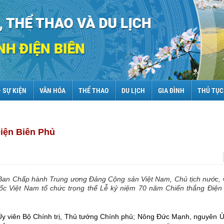
– SỰ KIỆN
VĂN HÓA
THỂ THAO
DU LỊCH
GIA ĐÌNH
THỦ TỤC
Điện Biên Phủ
n, Ban Chấp hành Trung ương Đảng Cộng sản Việt Nam, Chủ tịch nước, 
ốc Việt Nam tổ chức trọng thể Lễ kỷ niệm 70 năm Chiến thắng Điện
Ủy viên Bộ Chính trị, Thủ tướng Chính phủ; Nông Đức Mạnh, nguyên Ủ