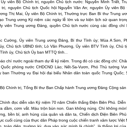
 Ủy viên Bộ Chính trị, nguyên Chủ tịch nước: Nguyễn Minh Triết, T
trị, nguyên Chủ tịch Quốc hội Nguyễn Văn An;
nguyên Ủy viên Bộ C
g Thị Mai, Ủy viên Bộ Chính trị, Thường trực Ban Bí thư Trung ư
 Trung ương Kỷ niệm các ngày lễ lớn và sự kiện lịch sử quan trọn
y viên Trung ương Đảng, quyền Chủ tịch nước cùng các đồng chí 
uốc Cường, Ủy viên Trung ương Đảng, Bí thư Tỉnh ủy; Mùa A Sơn, P
 ủy, Chủ tịch UBND tỉnh; Lò Văn Phương, Ủy viên BTV Tỉnh ủy, Chủ 
ỉnh ủy, Chủ tịch Ủy ban MTTQ tỉnh...
 báo chí nước ngoài tham dự lễ kỷ niệm. Trong đó có các đồng chí: Ch
ng Quốc phòng nước CHDCND Lào; Nết-Sa-Vươn, Phó Thủ tướng Vư
 ban Thường vụ Đại hội đại biểu Nhân dân toàn quốc Trung Quốc; 
 Bộ Chính trị, Tổng Bí thư Ban Chấp hành Trung ương Đảng Cộng sản
hính đọc diễn văn Kỷ niệm 70 năm Chiến thắng Điện Biên Phủ. Diễn
a dầm, cơm vắt. Máu trộn bùn non. Gan không núng. Chí không mòn”,
ường, bền bỉ, anh hùng của quân và dân ta, Chiến dịch Điện Biên Phủ
 lực cuối cùng của thực dân Pháp trong cuộc chiến tranh xâm lược Việ
, toàn diện, trường kỳ, dựa vào sức mình là chính”, là thắng lợi của 