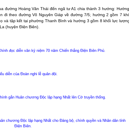
n qua đường Hoàng Văn Thái đến ngã tư A1 chia thành 3 hướng: Hướn
Biên đi theo đường Võ Nguyên Giáp về đường 7/5; hướng 2 gồm 7 khố
ọ và tập kết tại phường Thanh Bình và hướng 3 gồm 8 khối lực lượn
La (huyện Điện Biên).
ính đọc diễn văn kỷ niệm 70 năm Chiến thắng Điện Biên Phủ.
ểu diễn của Đoàn nghi lễ quân đội.
ính gắn Huân chương Độc lập hạng Nhất lên Cờ truyền thống.
ân chương Độc lập hạng Nhất cho Đảng bộ, chính quyền và Nhân dân tỉnh
Điện Biên.