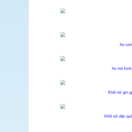
Xe rướ
Xe mô hình 
Khối nữ gìn g
Khối nữ dân quâ