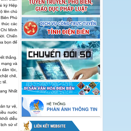
hội Hoa Ban năm
Hoa Ban năm 2026
i ký Hiệp
2026
độ lên chủ
 Biên Phủ
 thúc các
 Chí Minh
iới. Chiến
ủa bọn đế
yết thắng.
ch mạng và
 dân tộc,
chặt chẽ,
 tế.
hạng Nhất
ân tự vệ,
hiều nước
khối diễu
lịch sử vĩ
LIÊN KẾT WEBSITE