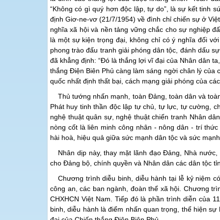
“Không có gì quý hơn độc lập, tự do”, là sự kết tinh
định Giơ-ne-vơ (21/7/1954) về đình chỉ chiến sự ở Việ
nghĩa xã hội và nền tảng vững chắc cho sự nghiệp đấ
là một sự kiện trọng đại, không chỉ có ý nghĩa đối 
phong trào đấu tranh giải phóng dân tộc, đánh dấu sự
đã khẳng định: “Đó là thắng lợi vĩ đại của Nhân dân ta,
thắng Điện Biên Phủ càng làm sáng ngời chân lý của c
quốc nhất định thất bại, cách mạng giải phóng của các
Thủ tướng nhấn mạnh, toàn Đảng, toàn dân và toàn q
Phát huy tinh thần độc lập tự chủ, tự lực, tự cường, 
nghệ thuật quân sự, nghệ thuật chiến tranh Nhân dân
nòng cốt là liên minh công nhân - nông dân - trí th
hài hoà, hiệu quả giữa sức mạnh dân tộc và sức mạnh 
Nhân dịp này, thay mặt lãnh đạo Đảng, Nhà nước
cho Đảng bộ, chính quyền và Nhân dân các dân tộc tỉn
Chương trình diễu binh, diễu hành tại lễ kỷ niệm 
công an, các ban ngành, đoàn thể xã hội. Chương trì
CHXHCN Việt Nam. Tiếp đó là phần trình diễn của 11
binh, diễu hành là điểm nhấn quan trọng, thể hiện sự h
đại của Chiến thắng Điện Biên Phủ.