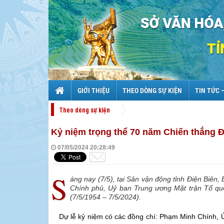
GIỚI THIỆU
THEO DÒNG SỰ KIỆN
TIN TỨC 
Theo dòng sự kiện
Kỷ niệm trọng thể 70 năm Chiến thắng 
07/05/2024 20:28:49
S
áng nay (7/5), tại Sân vận động tỉnh Điện Biê
Chính phủ, Uỷ ban Trung ương Mặt trận Tổ qu
(7/5/1954 – 7/5/2024).
Dự lễ kỷ niệm có các đồng chí: Phạm Minh Chính, 