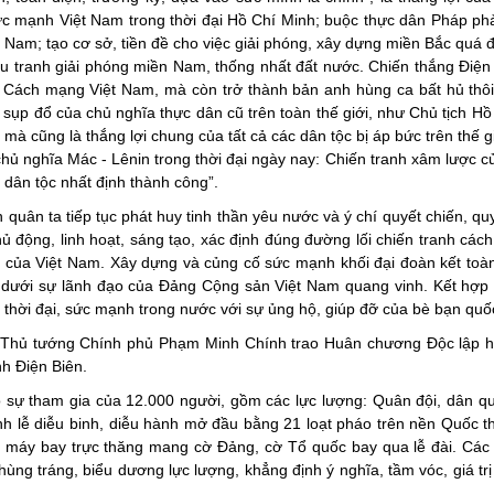
 sức mạnh Việt Nam trong thời đại Hồ Chí Minh; buộc thực dân Pháp phả
t Nam; tạo cơ sở, tiền đề cho việc giải phóng, xây dựng miền Bắc quá 
u tranh giải phóng miền Nam, thống nhất đất nước. Chiến thắng Điện
với Cách mạng Việt Nam, mà còn trở thành bản anh hùng ca bất hủ thôi
 sụp đổ của chủ nghĩa thực dân cũ trên toàn thế giới, như Chủ tịch Hồ
 mà cũng là thắng lợi chung của tất cả các dân tộc bị áp bức trên thế g
hủ nghĩa Mác - Lênin trong thời đại ngày nay: Chiến tranh xâm lược c
 dân tộc nhất định thành công”.
uân ta tiếp tục phát huy tinh thần yêu nước và ý chí quyết chiến, qu
chủ động, linh hoạt, sáng tạo, xác định đúng đường lối chiến tranh cá
 của Việt Nam. Xây dựng và củng cố sức mạnh khối đại đoàn kết toàn
ức dưới sự lãnh đạo của Đảng Cộng sản Việt Nam quang vinh. Kết hợp 
thời đại, sức mạnh trong nước với sự ủng hộ, giúp đỡ của bè bạn quốc
, Thủ tướng Chính phủ Phạm Minh Chính trao Huân chương Độc lập 
h Điện Biên.
có sự tham gia của 12.000 người, gồm các lực lượng: Quân đội, dân qu
nh lễ diễu binh, diễu hành mở đầu bằng 21 loạt pháo trên nền Quốc t
 máy bay trực thăng mang cờ Đảng, cờ Tổ quốc bay qua lễ đài. Các 
ùng tráng, biểu dương lực lượng, khẳng định ý nghĩa, tầm vóc, giá trị 