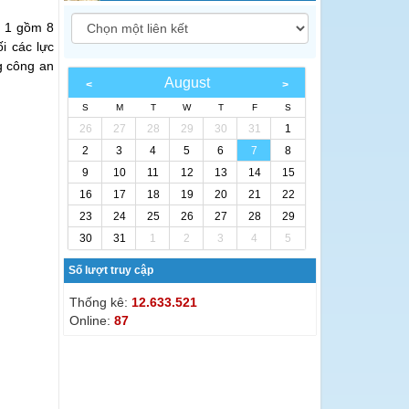
g 1 gồm 8
i các lực
g công an
August
S
M
T
W
T
F
S
26
27
28
29
30
31
1
2
3
4
5
6
7
8
9
10
11
12
13
14
15
16
17
18
19
20
21
22
23
24
25
26
27
28
29
30
31
1
2
3
4
5
Số lượt truy cập
Thống kê:
12.633.521
Online:
87