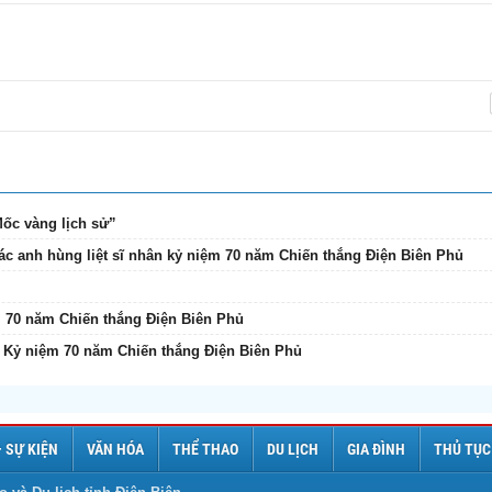
Mốc vàng lịch sử”
ác anh hùng liệt sĩ nhân kỷ niệm 70 năm Chiến thắng Điện Biên Phủ
m 70 năm Chiến thắng Điện Biên Phủ
 - Kỷ niệm 70 năm Chiến thắng Điện Biên Phủ
– SỰ KIỆN
VĂN HÓA
THỂ THAO
DU LỊCH
GIA ĐÌNH
THỦ TỤC