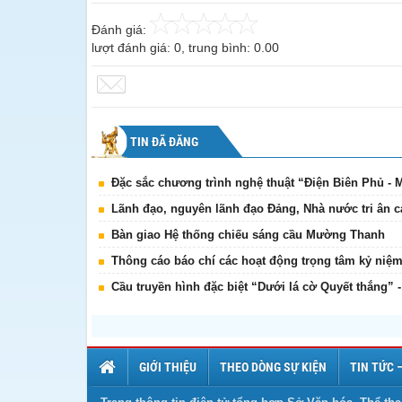
Đánh giá:
lượt đánh giá:
0
, trung bình:
0.00
TIN ĐÃ ĐĂNG
Đặc sắc chương trình nghệ thuật “Điện Biên Phủ - 
Lãnh đạo, nguyên lãnh đạo Đảng, Nhà nước tri ân c
Bàn giao Hệ thống chiếu sáng cầu Mường Thanh
Thông cáo báo chí các hoạt động trọng tâm kỷ niệ
Cầu truyền hình đặc biệt “Dưới lá cờ Quyết thắng”
GIỚI THIỆU
THEO DÒNG SỰ KIỆN
TIN TỨC 