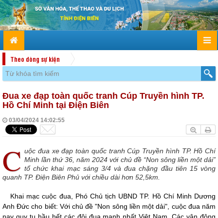
Theo dòng sự kiện
Đua xe đạp toàn quốc tranh Cúp Truyền hình TP.
Hồ Chí Minh tại Điện Biên
03/04/2024 14:02:55
C
uộc đua xe đạp toàn quốc tranh Cúp Truyền hình TP. Hồ Chí
Minh lần thứ 36, năm 2024 với chủ đề “Non sông liền một dải”
tổ chức khai mạc sáng 3/4 và đua chặng đầu tiên 15 vòng
quanh TP. Điện Biên Phủ với chiều dài hơn 52,5km.
Khai mạc cuộc đua, Phó Chủ tịch UBND TP. Hồ Chí Minh Dương
Anh Đức cho biết: Với chủ đề "Non sông liền một dải", cuộc đua năm
nay quy tụ hầu hết các đội đua mạnh nhất Việt Nam. Các vận động