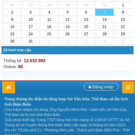
26
27
28
29
30
31
1
2
3
4
5
6
7
8
9
10
11
12
13
14
15
16
17
18
19
20
21
22
23
24
25
26
27
28
29
30
31
1
2
3
4
5
Số lượt truy cập
Thống kê:
12.632.982
Online:
88
Đăng nhập
Trang thông tin điện tử tổng hợp Sở Văn hóa, Thể thao và Du lịch
tỉnh Điện Biên
Chịu trách nhiệm nội dung: Ông Nguyễn Minh Phú - Giám đốc Sở Văn hóa,
Thể thao và Du lịch tỉnh Điện Biên
Giấy phép thiết lập Trang TTĐT tổng hợp trên mạng số 238/GP-STTTT do Sở
Thông tin và Truyền thông tỉnh Điện Biên cấp ngày 18 tháng 02 năm 2022
Địa chỉ: Tổ dân phố 21 - Phường Him Lam - Thành phố Điện Biên Phủ - Tỉnh