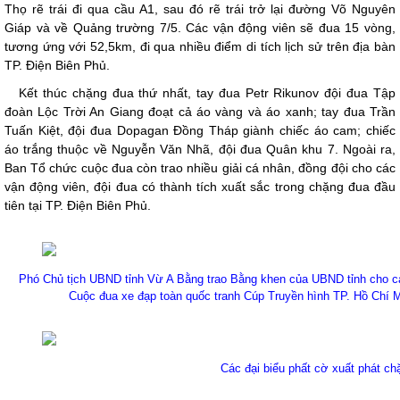
Thọ rẽ trái đi qua cầu A1, sau đó rẽ trái trở lại đường Võ Nguyên
Giáp và về Quảng trường 7/5. Các vận động viên sẽ đua 15 vòng,
tương ứng với 52,5km, đi qua nhiều điểm di tích lịch sử trên địa bàn
TP. Điện Biên Phủ.
Kết thúc chặng đua thứ nhất, tay đua Petr Rikunov đội đua Tập
đoàn Lộc Trời An Giang đoạt cả áo vàng và áo xanh; tay đua Trần
Tuấn Kiệt, đội đua Dopagan Đồng Tháp giành chiếc áo cam; chiếc
áo trắng thuộc về Nguyễn Văn Nhã, đội đua Quân khu 7. Ngoài ra,
Ban Tổ chức cuộc đua còn trao nhiều giải cá nhân, đồng đội cho các
vận động viên, đội đua có thành tích xuất sắc trong chặng đua đầu
tiên tại TP. Điện Biên Phủ.
Phó Chủ tịch UBND tỉnh Vừ A Bằng trao Bằng khen của UBND tỉnh cho các
Cuộc đua xe đạp toàn quốc tranh Cúp Truyền hình TP. Hồ Chí Mi
Các đại biểu phất cờ xuất phát ch