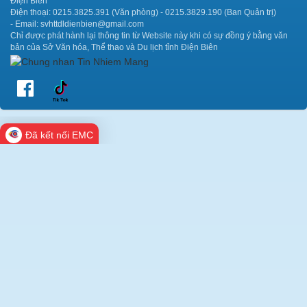
Điện Biên
Điện thoại: 0215.3825.391 (Văn phòng) - 0215.3829.190 (Ban Quản trị)
- Email: svhttdldienbien@gmail.com
Chỉ được phát hành lại thông tin từ Website này khi có sự đồng ý bằng văn
bản của Sở Văn hóa, Thể thao và Du lịch tỉnh Điện Biên
Đã kết nối EMC