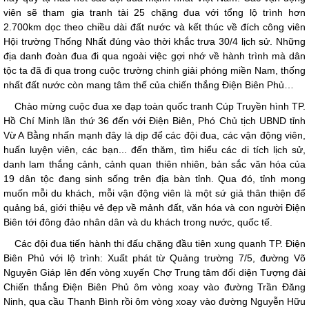
viên sẽ tham gia tranh tài 25 chặng đua với tổng lộ trình hơn
2.700km dọc theo chiều dài đất nước và kết thúc về đích công viên
Hội trường Thống Nhất đúng vào thời khắc trưa 30/4 lịch sử. Những
địa danh đoàn đua đi qua ngoài việc gợi nhớ về hành trình mà dân
tộc ta đã đi qua trong cuộc trường chinh giải phóng miền Nam, thống
nhất đất nước còn mang tâm thế của chiến thắng Điện Biên Phủ…
Chào mừng cuộc đua xe đạp toàn quốc tranh Cúp Truyền hình TP.
Hồ Chí Minh lần thứ 36 đến với Điện Biên, Phó Chủ tịch UBND tỉnh
Vừ A Bằng nhấn mạnh đây là dịp để các đội đua, các vận động viên,
huấn luyện viên, các bạn... đến thăm, tìm hiểu các di tích lịch sử,
danh lam thắng cảnh, cảnh quan thiên nhiên, bản sắc văn hóa của
19 dân tộc đang sinh sống trên địa bàn tỉnh. Qua đó, tỉnh mong
muốn mỗi du khách, mỗi vận động viên là một sứ giả thân thiện để
quảng bá, giới thiệu vẻ đẹp về mảnh đất, văn hóa và con người Điện
Biên tới đông đảo nhân dân và du khách trong nước, quốc tế.
Các đội đua tiến hành thi đấu chặng đầu tiên xung quanh TP. Điện
Biên Phủ với lộ trình: Xuất phát từ Quảng trường 7/5, đường Võ
Nguyên Giáp lên đến vòng xuyến Chợ Trung tâm đối diện Tượng đài
Chiến thắng Điện Biên Phủ ôm vòng xoay vào đường Trần Đăng
Ninh, qua cầu Thanh Bình rồi ôm vòng xoay vào đường Nguyễn Hữu