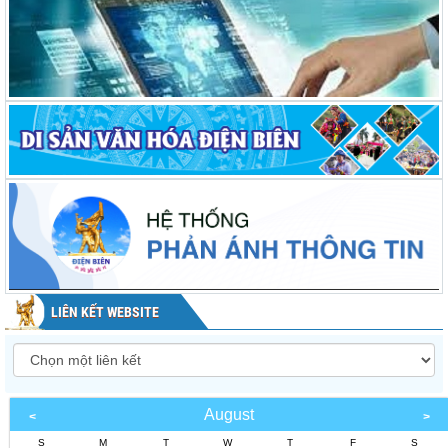
LIÊN KẾT WEBSITE
August
S
M
T
W
T
F
S