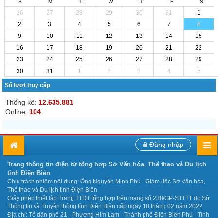
S
M
T
W
T
F
S
26
27
28
29
30
31
1
2
3
4
5
6
7
8
9
10
11
12
13
14
15
16
17
18
19
20
21
22
23
24
25
26
27
28
29
30
31
1
2
3
4
5
Số lượt truy cập
Thống kê:
12.635.881
Online:
104
Đăng nhập
Trang thông tin điện tử tổng hợp Sở Văn hóa, Thể thao và Du lịch
tỉnh Điện Biên
Chịu trách nhiệm nội dung: Ông Nguyễn Minh Phú - Giám đốc Sở Văn hóa,
Thể thao và Du lịch tỉnh Điện Biên
Giấy phép thiết lập Trang TTĐT tổng hợp trên mạng số 238/GP-STTTT do Sở
Thông tin và Truyền thông tỉnh Điện Biên cấp ngày 18 tháng 02 năm 2022
Địa chỉ: Tổ dân phố 21 - Phường Him Lam - Thành phố Điện Biên Phủ - Tỉnh