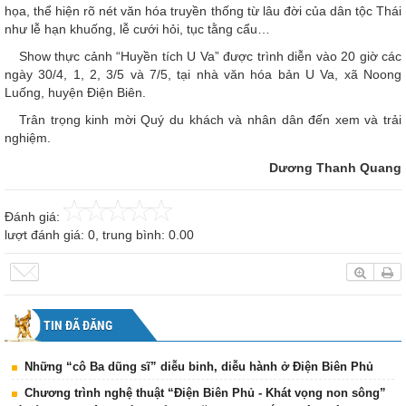
họa, thể hiện rõ nét văn hóa truyền thống từ lâu đời của dân tộc Thái
như lễ hạn khuống, lễ cưới hỏi, tục tằng cẩu…
Show thực cảnh “Huyền tích U Va” được trình diễn vào 20 giờ các
ngày 30/4, 1, 2, 3/5 và 7/5, tại nhà văn hóa bản U Va, xã Noong
Luống, huyện Điện Biên.
Trân trọng kinh mời Quý du khách và nhân dân đến xem và trải
nghiệm.
Dương Thanh Quang
Đánh giá:
lượt đánh giá:
0
, trung bình:
0.00
TIN ĐÃ ĐĂNG
Những “cô Ba dũng sĩ” diễu binh, diễu hành ở Điện Biên Phủ
Chương trình nghệ thuật “Điện Biên Phủ - Khát vọng non sông”