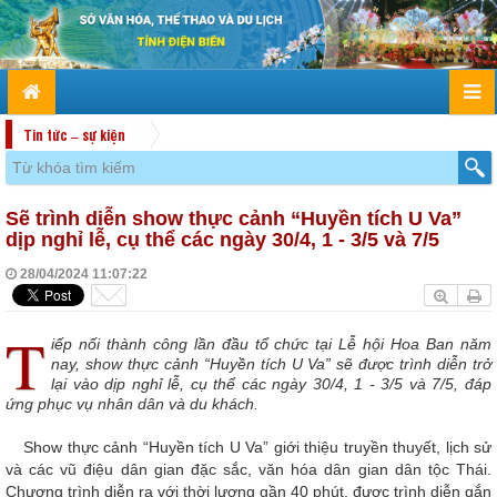
Tin tức – sự kiện
Sẽ trình diễn show thực cảnh “Huyền tích U Va”
dịp nghỉ lễ, cụ thể các ngày 30/4, 1 - 3/5 và 7/5
28/04/2024 11:07:22
T
iếp nối thành công lần đầu tổ chức tại Lễ hội Hoa Ban năm
nay, show thực cảnh “Huyền tích U Va” sẽ được trình diễn trở
lại vào dịp nghỉ lễ, cụ thể các ngày 30/4, 1 - 3/5 và 7/5, đáp
ứng phục vụ nhân dân và du khách.
Show thực cảnh “Huyền tích U Va” giới thiệu truyền thuyết, lịch sử
và các vũ điệu dân gian đặc sắc, văn hóa dân gian dân tộc Thái.
Chương trình diễn ra với thời lượng gần 40 phút, được trình diễn gắn