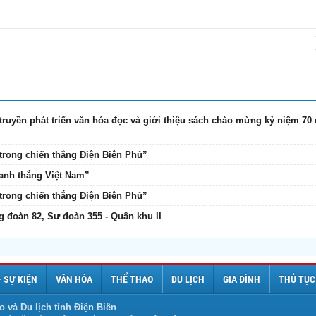
truyền phát triển văn hóa đọc và giới thiệu sách chào mừng kỷ niệm 70
rong chiến thắng Điện Biên Phủ”
danh thắng Việt Nam”
rong chiến thắng Điện Biên Phủ”
ng đoàn 82, Sư đoàn 355 - Quân khu II
– SỰ KIỆN
VĂN HÓA
THỂ THAO
DU LỊCH
GIA ĐÌNH
THỦ TỤC
o và Du lịch tỉnh Điện Biên