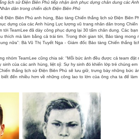
ắng lịch sử Điện Biên Phủ tiếp nhận ảnh phục dựng chân dung các Anh
 Nhân dân trong chiến dịch Điện Biên Phủ
 Điện Biên Phủ anh hùng, Bảo tàng Chiến thắng lịch sử Điện Biên Ph
ục dựng của các Anh hùng Lực lượng vũ trang nhân dân trong Chiến 
 ơn tới TeamLee đã dày công phục dựng lại 30 tấm chân dung. Các bạn
thích mà làm bằng cả trái tim. Trong thời gian tới, Bảo tàng mong 
dung nữa”: Bà Vũ Thị Tuyết Nga - Giám đốc Bảo tàng Chiến thắng lịc
ưởng nhóm TeamLee cũng chia sẻ: “Mỗi bức ảnh đều được cả team đặt 
y sinh của các anh hùng, liệt sỹ. Sự hy sinh đó khiến lớp trẻ chúng e
 Chiến thắng lịch sử Điện Biên Phủ sẽ lưu giữ, trưng bày những bức ả
biết đến nhiều hơn về những công lao to lớn của ông cha ta để làm 