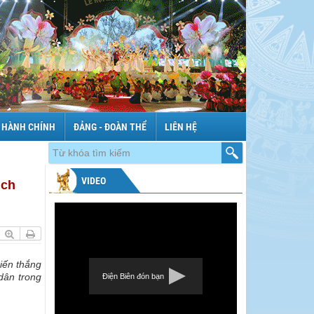
 HÀNH CHÍNH
ĐẢNG - ĐOÀN THỂ
LIÊN HỆ
VIDEO
ịch
iến thắng
dân trong
Điện Biên đón bạn