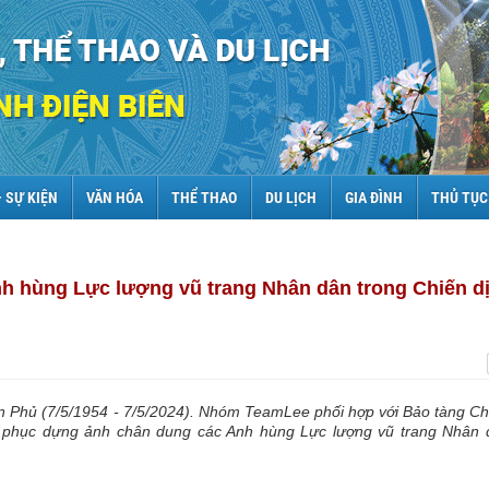
– SỰ KIỆN
VĂN HÓA
THỂ THAO
DU LỊCH
GIA ĐÌNH
THỦ TỤC
h hùng Lực lượng vũ trang Nhân dân trong Chiến d
n Phủ (7/5/1954 - 7/5/2024). Nhóm TeamLee phối hợp với Bảo tàng Ch
nh phục dựng ảnh chân dung các Anh hùng Lực lượng vũ trang Nhân 