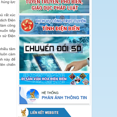
 hùng lực
hội Hoa Ban năm
Hoa Ban năm 2026
2026
ủ rất xúc
dịch Điện
 làm công
muốn tiếp
h sử Điện
nhiều tâm
m luôn cảm
nh này để
lên chiến
LIÊN KẾT WEBSITE