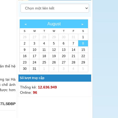
August
S
M
T
W
T
F
S
26
27
28
29
30
31
1
2
3
4
5
6
7
8
9
10
11
12
13
14
15
16
17
18
19
20
21
22
23
24
25
26
27
28
29
 ân thế hệ
30
31
1
2
3
4
5
Số lượt truy cập
ng tại Hà
c chế ảnh
Thống kê:
12.636.949
 được hơn
Online:
96
TCTLSĐBP