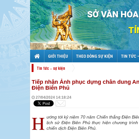
GIỚI THIỆU
THEO DÒNG SỰ KIỆN
TIN TỨC 
Tin tức – sự kiện
Tiếp nhận Ảnh phục dựng chân dung An
Điện Biên Phủ
27/04/2024 14:18:24
H
ướng tới kỷ niệm 70 năm Chiến thắng Điện Biê
lịch sử Điện Biên Phủ thực hiện chương trì
chiến dịch Điện Biên Phủ.