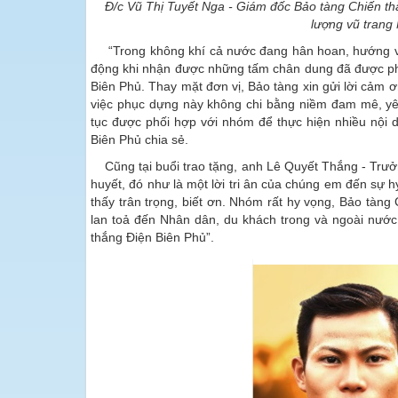
Đ/c Vũ Thị Tuyết Nga - Giám đốc Bảo tàng Chiến th
lượng vũ trang
“Trong không khí cả nước đang hân hoan, hướng về
động khi nhận được những tấm chân dung đã được ph
Biên Phủ. Thay mặt đơn vị, Bảo tàng xin gửi lời cảm
việc phục dựng này không chi bằng niềm đam mê, yêu 
tục được phối hợp với nhóm để thực hiện nhiều nội 
Biên Phủ chia sẻ.
Cũng tại buổi trao tặng, anh Lê Quyết Thắng - Tr
huyết, đó như là một lời tri ân của chúng em đến sự h
thấy trân trọng, biết ơn. Nhóm rất hy vọng, Bảo tàng
lan toả đến Nhân dân, du khách trong và ngoài nước 
thắng Điện Biên Phủ”.