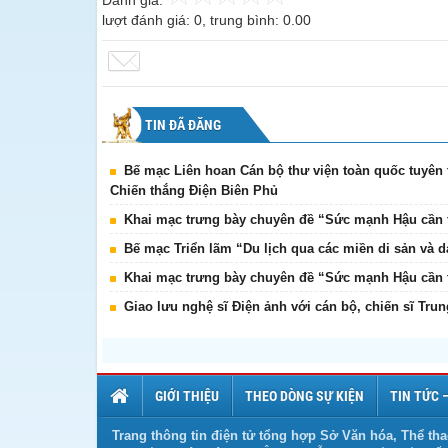
Đánh giá:
lượt đánh giá:
0
, trung bình:
0.00
TIN ĐÃ ĐĂNG
Bế mạc Liên hoan Cán bộ thư viện toàn quốc tuyên 
Chiến thắng Điện Biên Phủ
Khai mạc trưng bày chuyên đề “Sức mạnh Hậu cần t
Bế mạc Triển lãm “Du lịch qua các miền di sản và 
Khai mạc trưng bày chuyên đề “Sức mạnh Hậu cần t
Giao lưu nghệ sĩ Điện ảnh với cán bộ, chiến sĩ Tru
GIỚI THIỆU
THEO DÒNG SỰ KIỆN
TIN TỨC 
Trang thông tin điện tử tổng hợp Sở Văn hóa, Thể tha