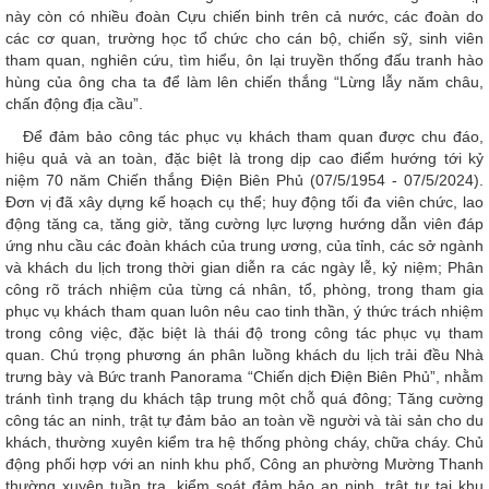
này còn có nhiều đoàn Cựu chiến binh trên cả nước, các đoàn do
các cơ quan, trường học tổ chức cho cán bộ, chiến sỹ, sinh viên
tham quan, nghiên cứu, tìm hiểu, ôn lại truyền thống đấu tranh hào
hùng của ông cha ta để làm lên chiến thắng “Lừng lẫy năm châu,
chấn động địa cầu”.
Để đảm bảo công tác phục vụ khách tham quan được chu đáo,
hiệu quả và an toàn, đặc biệt là trong dịp cao điểm hướng tới kỷ
niệm 70 năm Chiến thắng Điện Biên Phủ (07/5/1954 - 07/5/2024).
Đơn vị đã xây dựng kế hoạch cụ thể; huy động tối đa viên chức, lao
động tăng ca, tăng giờ, tăng cường lực lượng hướng dẫn viên đáp
ứng nhu cầu các đoàn khách của trung ương, của tỉnh, các sở ngành
và khách du lịch trong thời gian diễn ra các ngày lễ, kỷ niệm; Phân
công rõ trách nhiệm của từng cá nhân, tổ, phòng, trong tham gia
phục vụ khách tham quan luôn nêu cao tinh thần, ý thức trách nhiệm
trong công việc, đặc biệt là thái độ trong công tác phục vụ tham
quan. Chú trọng phương án phân luồng khách du lịch trải đều Nhà
trưng bày và Bức tranh Panorama “Chiến dịch Điện Biên Phủ”, nhằm
tránh tình trạng du khách tập trung một chỗ quá đông; Tăng cường
công tác an ninh, trật tự đảm bảo an toàn về người và tài sản cho du
khách, thường xuyên kiểm tra hệ thống phòng cháy, chữa cháy. Chủ
động phối hợp với an ninh khu phố, Công an phường Mường Thanh
thường xuyên tuần tra, kiểm soát đảm bảo an ninh, trật tự tại khu