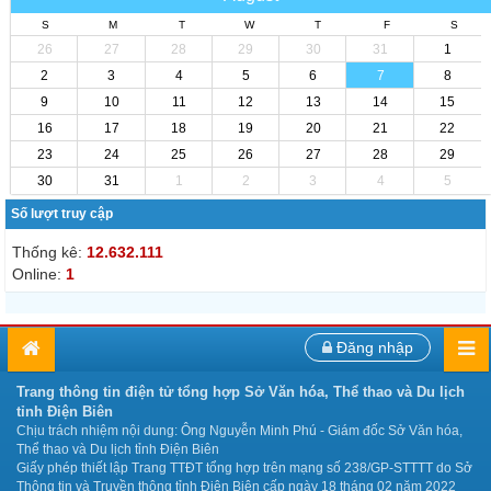
S
M
T
W
T
F
S
26
27
28
29
30
31
1
2
3
4
5
6
7
8
9
10
11
12
13
14
15
16
17
18
19
20
21
22
23
24
25
26
27
28
29
30
31
1
2
3
4
5
Số lượt truy cập
Thống kê:
12.632.111
Online:
1
Đăng nhập
Trang thông tin điện tử tổng hợp Sở Văn hóa, Thể thao và Du lịch
tỉnh Điện Biên
Chịu trách nhiệm nội dung: Ông Nguyễn Minh Phú - Giám đốc Sở Văn hóa,
Thể thao và Du lịch tỉnh Điện Biên
Giấy phép thiết lập Trang TTĐT tổng hợp trên mạng số 238/GP-STTTT do Sở
Thông tin và Truyền thông tỉnh Điện Biên cấp ngày 18 tháng 02 năm 2022