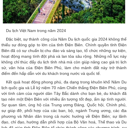
Du lịch Việt Nam trong năm 2024
Đặc biệt, sự thành công của Năm Du lịch quốc gia 2024 không thể
thiếu sự đóng góp to lớn của tỉnh Điện Biên. Chính quyền tỉnh Điện
Biên đã có sự chuẩn bị chu đáo và sáng tạo, tổ chức những sự kiện,
hoạt động mang tính đột phá và lan tỏa sâu rộng. Những nỗ lực này
không chỉ thúc đẩy du lịch tỉnh nhà mà còn giúp nâng cao giá trị lịch
sử, văn hóa của Điện Biên Phủ, làm cho mảnh đất này trở thành
điểm đến hấp dẫn với du khách trong nước và quốc tế.
Kết quả hoạt động phong phú, đa dạng trong khuôn khổ Năm Du
lịch quốc gia và Lễ kỷ niệm 70 năm Chiến thắng Điện Biên Phủ, cùng
với tình cảm của người dân Tây Bắc dành cho bạn bè, du khách đã
tạo nên một Điện Biên với nhiều ấn tượng tốt đẹp, ấm áp tình người.
Sự quan tâm, ủng hộ của Trung ương Đảng, Quốc hội, Chính phủ,
sự giúp đỡ, phối hợp của các ban, bộ, ngành Trung ương, các địa
phương và Nhân dân trong cả nước hướng về Điện Biên; sự lãnh
đạo, chỉ đạo, hướng dẫn phối hợp của Bộ Văn hoá, Thể thao và Du
lịch đã giúp tỉnh Điện Biên tổ chức thành công các chương trình, sự