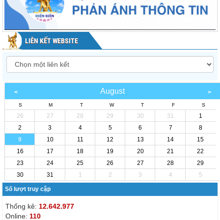
LIÊN KẾT WEBSITE
August
S
M
T
W
T
F
S
26
27
28
29
30
31
1
2
3
4
5
6
7
8
9
10
11
12
13
14
15
16
17
18
19
20
21
22
23
24
25
26
27
28
29
30
31
1
2
3
4
5
Số lượt truy cập
Thống kê:
12.642.977
Online:
110