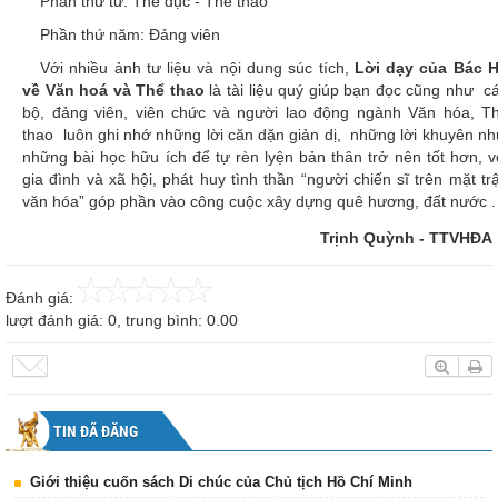
Phần thứ tư: Thể dục - Thể thao
Phần thứ năm: Đảng viên
Với nhiều ảnh tư liệu và nội dung súc tích,
Lời dạy của Bác 
về Văn hoá và Thể thao
là tài liệu quý giúp bạn đọc cũng như c
bộ, đảng viên, viên chức và người lao động ngành Văn hóa, T
thao luôn ghi nhớ những lời căn dặn giản dị, những lời khuyên nh
những bài học hữu ích để tự rèn lyện bản thân trở nên tốt hơn, v
gia đình và xã hội, phát huy tình thần “người chiến sĩ trên mặt tr
văn hóa” góp phần vào công cuộc xây dựng quê hương, đất nước .
Trịnh Quỳnh - TTVHĐA
Đánh giá:
lượt đánh giá:
0
, trung bình:
0.00
TIN ĐÃ ĐĂNG
Giới thiệu cuốn sách Di chúc của Chủ tịch Hồ Chí Minh