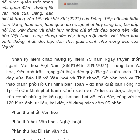
đã được quán triệt trong
các quan điểm, đường lối
văn hóa của Đảng, đặc
biệt là trong Văn kiện Đại hội XIII (2021) của Đảng. Tiếp nối tinh thần
toàn Đảng, toàn dân, toàn quân đã nỗ lực phát huy sáng tạo, bồi đắp
nội lực, xây dựng và phát huy những giá trị tốt đẹp trong nền văn
hóa Việt Nam, cùng chung sức xây dựng một nước Việt Nam hòa
bình, thống nhất, độc lập, dân chủ, giàu mạnh như mong ước của
Người.
Nhân kỷ niệm chào mừng kỷ niệm 79 năm Ngày truyền thố
ngành Văn hoá Việt Nam (28/8/1945- 28/8/2024), Trung tâm V
hóa, Điện ảnh trân trọng giới thiệu đến quý độc giả cuốn sách
“L
dạy của Bác Hồ về Văn hoá và Thể thao”
, Sở Văn hoá và T
thao thành phồ Hồ Chí Minh biên soạn – do nhà xuất bản Tổng h
Tp. Hồ Chí Minh phát hành. Cuốn sách với 79 lời dạy được chọn l
trên cơ sở những lời kêu gọi, bài nói, bài viết của Bác, cùng với h
120 hình ảnh, tư liệu, bài viết, nội dung sách gồm 05 phần:
Phần thứ nhất: Văn hóa
Phần thứ hai: Văn học - Nghệ thuật
Phần thứ ba: Di sản văn hóa