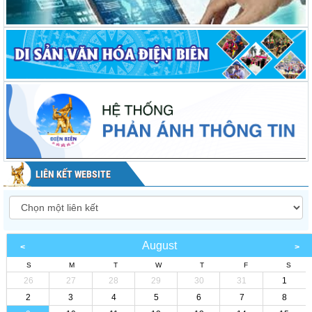
LIÊN KẾT WEBSITE
August
S
M
T
W
T
F
S
26
27
28
29
30
31
1
2
3
4
5
6
7
8