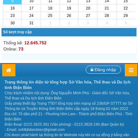
9
10
11
12
13
14
15
16
17
18
19
20
21
22
23
24
25
26
27
28
29
30
31
1
2
3
4
5
Số lượt truy cập
Thống kê:
12.645.752
Online:
73
Đăng nhập
Trang thông tin điện tử tổng hợp Sở Văn hóa, Thể thao và Du lịch
tỉnh Điện Biên
Chịu trách nhiệm nội dung: Ông Nguyễn Minh Phú - Giám đốc Sở Văn hóa,
Thể thao và Du lịch tỉnh Điện Biên
Giấy phép thiết lập Trang TTĐT tổng hợp trên mạng số 238/GP-STTTT do Sở
Thông tin và Truyền thông tỉnh Điện Biên cấp ngày 18 tháng 02 năm 2022
Địa chỉ: Tổ dân phố 21 - Phường Him Lam - Thành phố Điện Biên Phủ - Tỉnh
Điện Biên
Điện thoại: 0215.3825.391 (Văn phòng) - 0215.3829.190 (Ban Quản trị)
- Email: svhttdldienbien@gmail.com
Chỉ được phát hành lại thông tin từ Website này khi có sự đồng ý bằng văn