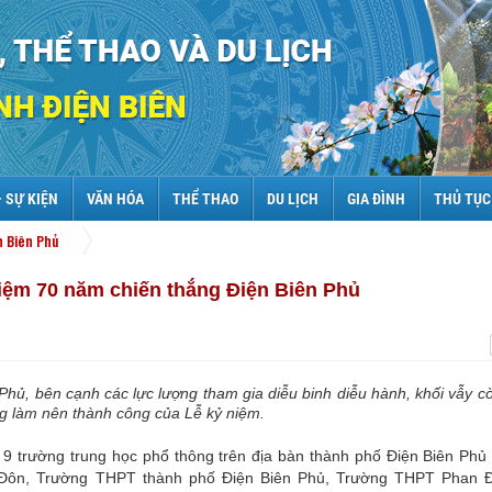
– SỰ KIỆN
VĂN HÓA
THỂ THAO
DU LỊCH
GIA ĐÌNH
THỦ TỤC
n Biên Phủ
niệm 70 năm chiến thắng Điện Biên Phủ
hủ, bên cạnh các lực lượng tham gia diễu binh diễu hành, khối vẫy cờ
ng làm nên thành công của Lễ kỷ niệm.
 9 trường trung học phổ thông trên địa bàn thành phố Điện Biên Phủ
Đôn, Trường THPT thành phố Điện Biên Phủ, Trường THPT Phan Đì