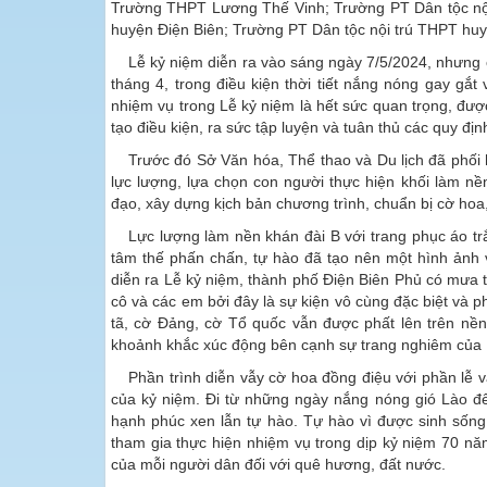
Trường THPT Lương Thế Vinh; Trường PT Dân tộc n
huyện Điện Biên; Trường PT Dân tộc nội trú THPT huy
Lễ kỷ niệm diễn ra vào sáng ngày 7/5/2024, nhưng c
tháng 4, trong điều kiện thời tiết nắng nóng gay gắt
nhiệm vụ trong Lễ kỷ niệm là hết sức quan trọng, được
tạo điều kiện, ra sức tập luyện và tuân thủ các quy đị
Trước đó Sở Văn hóa, Thể thao và Du lịch đã phối
lực lượng, lựa chọn con người thực hiện khối làm nề
đạo, xây dựng kịch bản chương trình, chuẩn bị cờ hoa
Lực lượng làm nền khán đài B với trang phục áo trắ
tâm thế phấn chấn, tự hào đã tạo nên một hình ảnh v
diễn ra Lễ kỷ niệm, thành phố Điện Biên Phủ có mưa to
cô và các em bởi đây là sự kiện vô cùng đặc biệt và
tã, cờ Đảng, cờ Tổ quốc vẫn được phất lên trên nề
khoảnh khắc xúc động bên cạnh sự trang nghiêm của Lễ
Phần trình diễn vẫy cờ hoa đồng điệu với phần lễ 
của kỷ niệm. Đi từ những ngày nắng nóng gió Lào đế
hạnh phúc xen lẫn tự hào. Tự hào vì được sinh sống
tham gia thực hiện nhiệm vụ trong dịp kỷ niệm 70 nă
của mỗi người dân đối với quê hương, đất nước.