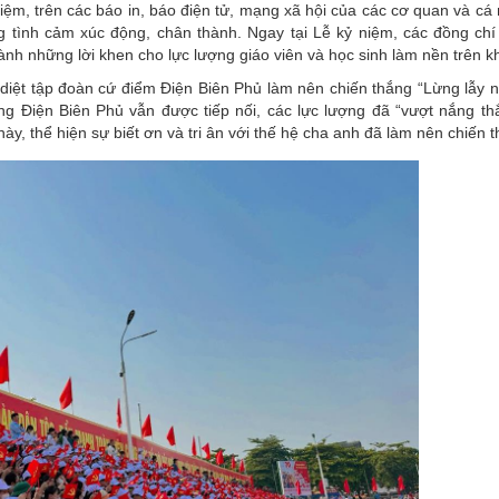
niệm, trên các báo in, báo điện tử, mạng xã hội của các cơ quan và cá
 tình cảm xúc động, chân thành. Ngay tại Lễ kỷ niệm, các đồng chí
nh những lời khen cho lực lượng giáo viên và học sinh làm nền trên k
 diệt tập đoàn cứ điểm
Điện Biên Phủ
làm nên chiến thắng “Lừng lẫy 
ắng Điện Biên Phủ vẫn được tiếp nối, các lực lượng đã “vượt nắng t
ày, thể hiện sự biết ơn và tri ân với thế hệ cha anh đã làm nên chiến 