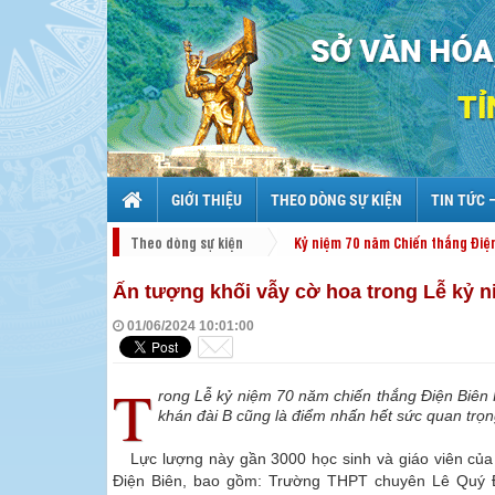
GIỚI THIỆU
THEO DÒNG SỰ KIỆN
TIN TỨC 
Theo dòng sự kiện
Kỷ niệm 70 năm Chiến thắng Điệ
Ấn tượng khối vẫy cờ hoa trong Lễ kỷ 
01/06/2024 10:01:00
T
rong Lễ kỷ niệm 70 năm chiến thắng Điện Biên P
khán đài B cũng là điểm nhấn hết sức quan trọ
Lực lượng này gần 3000 học sinh và giáo viên của
Điện Biên, bao gồm: Trường THPT chuyên Lê Quý 