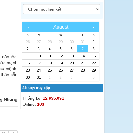
August
S
M
T
W
T
F
S
26
27
28
29
30
31
1
2
3
4
5
6
7
8
9
10
11
12
13
14
15
 dân tộc.
 sức mạnh
16
17
18
19
20
21
22
i sứ mệnh,
23
24
25
26
27
28
29
h thần sẵn
30
31
1
2
3
4
5
Số lượt truy cập
Thống kê:
12.635.091
g Nhung
Online:
103