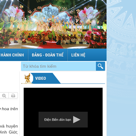
 HÀNH CHÍNH
ĐẢNG - ĐOÀN THỂ
LIÊN HỆ
VIDEO
 hoa trên
Điện Biên đón bạn
 và huyện
nh Giót;