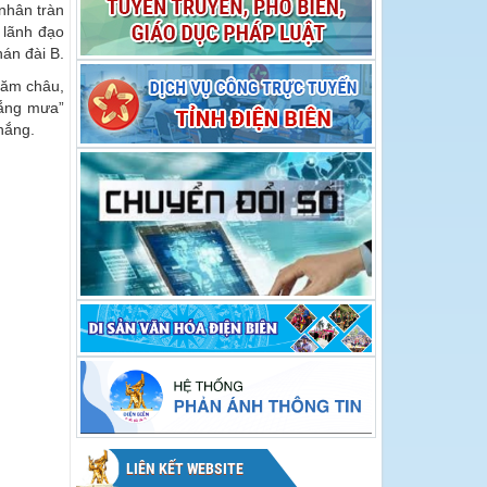
hội Hoa Ban năm
 nhân tràn
Hoa Ban năm 2026
2026
 lãnh đạo
hán đài B.
năm châu,
hắng mưa”
thắng.
LIÊN KẾT WEBSITE