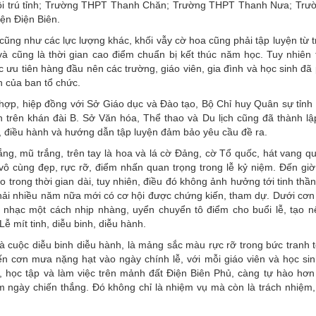
ội trú tỉnh; Trường THPT Thanh Chăn; Trường THPT Thanh Nưa; Tr
ện Điện Biên.
ũng như các lực lượng khác, khối vẫy cờ hoa cũng phải tập luyện từ t
 và cũng là thời gian cao điểm chuẩn bị kết thúc năm học. Tuy nhiên 
 ưu tiên hàng đầu nên các trường, giáo viên, gia đình và học sinh đã
nh của ban tổ chức.
 hợp, hiệp đồng với Sở Giáo dục và Đào tạo, Bộ Chỉ huy Quân sự tỉnh
n trên khán đài B. Sở Văn hóa, Thể thao và Du lịch cũng đã thành lậ
, điều hành và hướng dẫn tập luyện đảm bảo yêu cầu đề ra.
ng, mũ trắng, trên tay là hoa và lá cờ Đảng, cờ Tổ quốc, hát vang qu
ô cùng đẹp, rực rỡ, điểm nhấn quan trọng trong lễ kỷ niệm. Đến giờ
 trong thời gian dài, tuy nhiên, điều đó không ảnh hưởng tới tinh thầ
 phải nhiều năm nữa mới có cơ hội được chứng kiến, tham dự. Dưới cơ
n nhạc một cách nhịp nhàng, uyển chuyển tô điểm cho buổi lễ, tạo 
 mít tinh, diễu binh, diễu hành.
và cuộc diễu binh diễu hành, là mảng sắc màu rực rỡ trong bức tranh 
n cơn mưa nặng hạt vào ngày chính lễ, với mỗi giáo viên và học sin
, học tập và làm việc trên mảnh đất Điện Biên Phủ, càng tự hào hơn
m ngày chiến thắng. Đó không chỉ là nhiệm vụ mà còn là trách nhiệm,