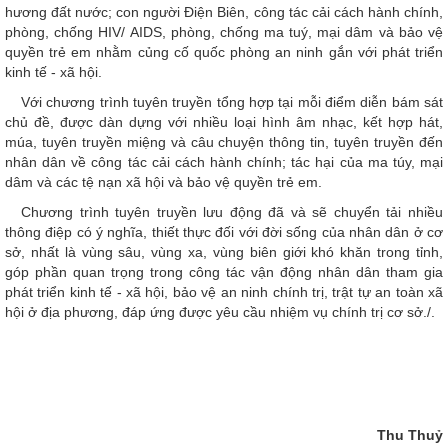
hương đất nước; con người Điện Biên, công tác cải cách hành chính,
phòng, chống HIV/ AIDS, phòng, chống ma tuý, mại dâm và bảo vệ
quyền trẻ em nhằm củng cố quốc phòng an ninh gắn với phát triển
kinh tế - xã hội.
Với chương trình tuyên truyền tổng hợp tại mỗi điểm diễn bám sát
chủ đề, được dàn dựng với nhiều loại hình âm nhạc, kết hợp hát,
múa, tuyên truyền miệng và câu chuyện thông tin, tuyên truyền đến
nhân dân về công tác cải cách hành chính; tác hại của ma túy, mại
dâm và các tệ nạn xã hội và bảo vệ quyền trẻ em.
Chương trình tuyên truyền lưu động đã và sẽ chuyển tải nhiều
thông điệp có ý nghĩa, thiết thực đối với đời sống của nhân dân ở cơ
sở, nhất là vùng sâu, vùng xa, vùng biên giới khó khăn trong tỉnh,
góp phần quan trọng trong công tác vận động nhân dân tham gia
phát triển kinh tế - xã hội, bảo vệ an ninh chính trị, trật tự an toàn xã
hội ở địa phương, đáp ứng được yêu cầu nhiệm vụ chính trị cơ sở./.
Thu Thuỷ