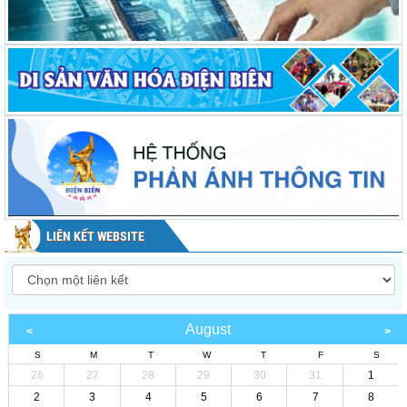
LIÊN KẾT WEBSITE
August
S
M
T
W
T
F
S
26
27
28
29
30
31
1
2
3
4
5
6
7
8