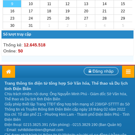
9
10
11
12
13
14
15
16
17
18
19
20
21
22
23
24
25
26
27
28
29
30
31
1
2
3
4
5
Số lượt truy cập
Thống kê:
12.645.518
Online:
50
Đăng nhập
Trang thông tin điện tử tổng hợp Sở Văn hóa, Thể thao và Du lịch
tỉnh Điện Biên
Chịu trách nhiệm nội dung: Ông Nguyễn Minh Phú - Giám đốc Sở Văn hóa,
Thể thao và Du lịch tỉnh Điện Biên
Giấy phép thiết lập Trang TTĐT tổng hợp trên mạng số 238/GP-STTTT do Sở
Thông tin và Truyền thông tỉnh Điện Biên cấp ngày 18 tháng 02 năm 2022
Địa chỉ: Tổ dân phố 21 - Phường Him Lam - Thành phố Điện Biên Phủ - Tỉnh
Điện Biên
Điện thoại: 0215.3825.391 (Văn phòng) - 0215.3829.190 (Ban Quản trị)
- Email: svhttdldienbien@gmail.com