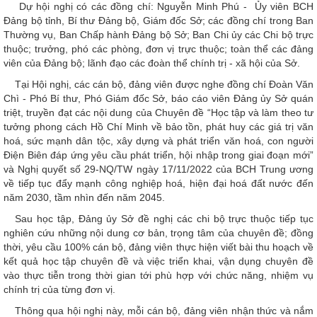
Dự hội nghị có các đồng chí: Nguyễn Minh Phú - Ủy viên BCH
Đảng bộ tỉnh, Bí thư Đảng bộ, Giám đốc Sở; các đồng chí trong Ban
Thường vụ, Ban Chấp hành Đảng bộ Sở; Ban Chi ủy các Chi bộ trực
thuộc; trưởng, phó các phòng, đơn vị trực thuộc; toàn thể các đảng
viên của Đảng bộ; lãnh đạo các đoàn thể chính trị - xã hội của Sở.
Tại Hội nghị, các cán bộ, đảng viên được nghe đồng chí Đoàn Văn
Chì - Phó Bí thư, Phó Giám đốc Sở, báo cáo viên Đảng ủy Sở quán
triệt, truyền đạt các nội dung của Chuyên đề “Học tập và làm theo tư
tưởng phong cách Hồ Chí Minh về bảo tồn, phát huy các giá trị văn
hoá, sức mạnh dân tộc, xây dựng và phát triển văn hoá, con người
Điện Biên đáp ứng yêu cầu phát triển, hội nhập trong giai đoạn mới”
và Nghị quyết số 29-NQ/TW ngày 17/11/2022 của BCH Trung ương
về tiếp tục đẩy mạnh công nghiệp hoá, hiện đại hoá đất nước đến
năm 2030, tầm nhìn đến năm 2045.
Sau học tập, Đảng ủy Sở đề nghị các chi bộ trực thuộc tiếp tục
nghiên cứu những nội dung cơ bản, trọng tâm của chuyên đề; đồng
thời, yêu cầu 100% cán bộ, đảng viên thực hiện viết bài thu hoạch về
kết quả học tập chuyên đề và việc triển khai, vận dụng chuyên đề
vào thực tiễn trong thời gian tới phù hợp với chức năng, nhiệm vụ
chính trị của từng đơn vị.
Thông qua hội nghị này, mỗi cán bộ, đảng viên nhận thức và nắm