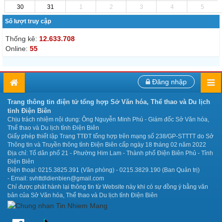
30
31
1
2
3
4
5
Số lượt truy cập
Thống kê:
12.633.708
Online:
55
Đăng nhập
Trang thông tin điện tử tổng hợp Sở Văn hóa, Thể thao và Du lịch
tỉnh Điện Biên
Chịu trách nhiệm nội dung: Ông Nguyễn Minh Phú - Giám đốc Sở Văn hóa,
Thể thao và Du lịch tỉnh Điện Biên
Giấy phép thiết lập Trang TTĐT tổng hợp trên mạng số 238/GP-STTTT do Sở
Thông tin và Truyền thông tỉnh Điện Biên cấp ngày 18 tháng 02 năm 2022
Địa chỉ: Tổ dân phố 21 - Phường Him Lam - Thành phố Điện Biên Phủ - Tỉnh
Điện Biên
Điện thoại: 0215.3825.391 (Văn phòng) - 0215.3829.190 (Ban Quản trị)
- Email: svhttdldienbien@gmail.com
Chỉ được phát hành lại thông tin từ Website này khi có sự đồng ý bằng văn
bản của Sở Văn hóa, Thể thao và Du lịch tỉnh Điện Biên