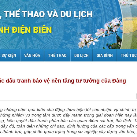
– SỰ KIỆN
VĂN HÓA
THỂ THAO
DU LỊCH
GIA ĐÌNH
THỦ TỤC
ác đấu tranh bảo vệ nền tảng tư tưởng của Đảng
ng những năm qua luôn chủ động thực hiện tốt các nhiệm vụ chính tr
những nhiệm vụ trọng tâm được đẩy mạnh trong giai đoạn hiện nay là
g, kiên quyết đấu tranh phản bác các quan điểm sai trái, thù địch. T
ầy đủ, toàn diện những chỉ đạo, định hướng của các cấp trong vấn 
u thành tựu, góp phần quan trọng trong sự nghiệp xây dựng văn hóa,