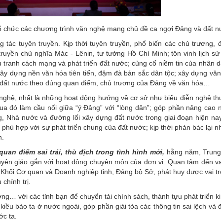
ổ chức các chương trình văn nghệ mang chủ đề ca ngợi Đảng và đất 
 tác tuyên truyền. Kịp thời tuyên truyền, phổ biến các chủ trương, đ
ruyền chủ nghĩa Mác - Lênin, tư tưởng Hồ Chí Minh; tôn vinh lịch sử 
u tranh cách mạng và phát triển đất nước; củng cố niềm tin của nhân 
xây dựng nền văn hóa tiên tiến, đậm đà bản sắc dân tộc; xây dựng văn
g đất nước theo đúng quan điểm, chủ trương của Đảng về văn hóa…
nghệ, nhất là những hoạt động hướng về cơ sở như biểu diễn nghệ thu
a đó làm cầu nối giữa “ý Đảng” với “lòng dân”; góp phần nâng cao 
 Nhà nước và đường lối xây dựng đất nước trong giai đoạn hiện nay;
 phù hợp với sự phát triển chung của đất nước; kịp thời phản bác lại 
h.
uan điểm sai trái, thù địch trong tình hình mới,
hằng năm, Trun
 tuyên giáo gắn với hoạt động chuyên môn của đơn vị. Quan tâm đến vai
Khối Cơ quan và Doanh nghiệp tỉnh, Đảng bộ Sở, phát huy được vai tr
chính trị.
 với các tỉnh bạn để chuyển tải chính sách, thành tựu phát triển kin
iều bào ta ở nước ngoài, góp phần giải tỏa các thông tin sai lệch và 
ớc ta.