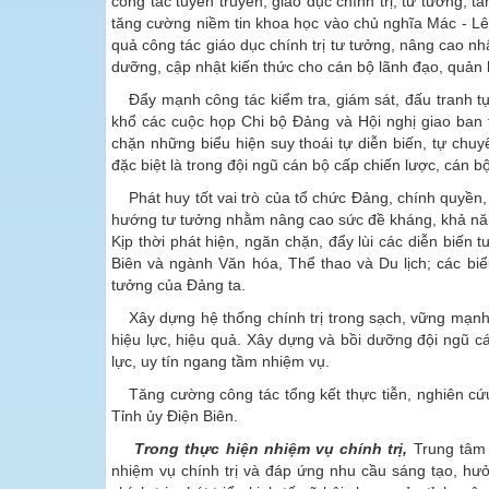
công tác tuyên truyền, giáo dục chính trị, tư tưởng;
tăng cường niềm tin khoa học vào chủ nghĩa Mác - Lê
quả công tác giáo dục chính trị tư tưởng, nâng cao nh
dưỡng, cập nhật kiến thức cho cán bộ lãnh đạo, quản l
Đẩy mạnh công tác kiểm tra, giám sát, đấu tranh 
khổ các cuộc họp Chi bộ Đảng và Hội nghị giao ban t
chặn những biểu hiện suy thoái tự diễn biến, tự ch
đặc biệt là trong đội ngũ cán bộ cấp chiến lược, cán b
Phát huy tốt vai trò của tổ chức Đảng, chính quyền
hướng tư tưởng nhằm nâng cao sức đề kháng, khả năng 
Kịp thời phát hiện, ngăn chặn, đẩy lùi các diễn biến 
Biên và ngành Văn hóa, Thể thao và Du lịch; các biể
tưởng của Đảng ta.
Xây dựng hệ thống chính trị trong sạch, vững mạnh;
hiệu lực, hiệu quả. Xây dựng và bồi dưỡng đội ngũ c
lực, uy tín ngang tầm nhiệm vụ.
Tăng cường công tác tổng kết thực tiễn, nghiên cứu 
Tỉnh ủy Điện Biên.
Trong thực hiện nhiệm vụ chính trị,
Trung tâm 
nhiệm vụ chính trị và đáp ứng nhu cầu sáng tạo, hưở