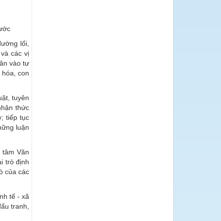
nước
ường lối,
và các vị
dân vào tư
 hóa, con
ật, tuyên
nhận thức
 tiếp tục
những luận
g tâm Văn
 trò định
ò của các
h tế - xã
đấu tranh,