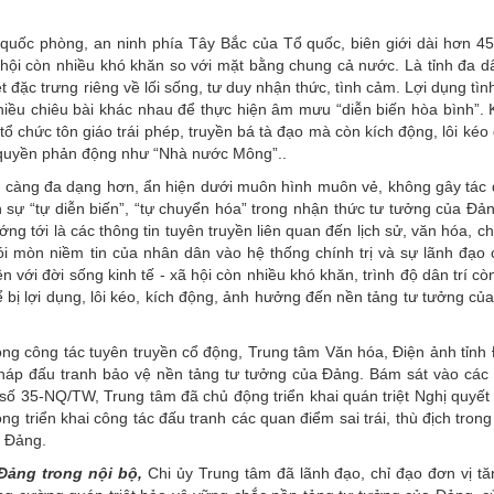
về quốc phòng, an ninh phía Tây Bắc của Tổ quốc, biên giới dài hơn 4
ã hội còn nhiều khó khăn so với mặt bằng chung cả nước. Là tỉnh đa dâ
 đặc trưng riêng về lối sống, tư duy nhận thức, tình cảm. Lợi dụng tìn
nhiều chiêu bài khác nhau để thực hiện âm mưu “diễn biến hòa bình”. 
 tổ chức tôn giáo trái phép, truyền bá tà đạo mà còn kích động, lôi ké
nh quyền phản động như “Nhà nước Mông”..
ức càng đa dạng hơn, ẩn hiện dưới muôn hình muôn vẻ, không gây tác 
n sự “tự diễn biến”, “tự chuyển hóa” trong nhận thức tư tưởng của Đả
tới là các thông tin tuyên truyền liên quan đến lịch sử, văn hóa, chí
ói mòn niềm tin của nhân dân vào hệ thống chính trị và sự lãnh đạo
n với đời sống kinh tế - xã hội còn nhiều khó khăn, trình độ dân trí c
ể bị lợi dụng, lôi kéo, kích động, ảnh hưởng đến nền tảng tư tưởng củ
trong công tác tuyên truyền cổ động, Trung tâm Văn hóa, Điện ảnh tỉnh
ải pháp đấu tranh bảo vệ nền tảng tư tưởng của Đảng. Bám sát vào các 
số 35-NQ/TW, Trung tâm đã chủ động triển khai quán triệt Nghị quyết 
ng triển khai công tác đấu tranh các quan điểm sai trái, thù địch trong
a Đảng.
Đảng trong nội bộ,
Chi ủy Trung tâm đã lãnh đạo, chỉ đạo đơn vị t