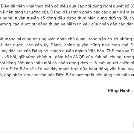
Biên đã triển khai thực hiện có hiệu quả các nội dung Nghị quyết số 
vệ nền tảng tư tưởng của Đảng, đấu tranh phản bác các quan điểm sai 
n nghệ, tuyên truyền cổ động đều được thực hiện đúng đường lối, ch
phương, tạo được sự đồng thuận và niềm tin yêu của nhân dân các dân 
ảnh mang lại cũng như nguyên nhân chủ quan, song trên cơ sở những 
ã đạt được, các cấp ủy Đảng, chính quyền cũng như toàn thể Đ
h tay đắc lực của Đảng bộ, chính quyền ngành Văn hóa, Thể thao và Du 
a - xã hội, giữ vững chính trị, đảm bảo ANQP của tỉnh nói chung, tron
 riêng. Với tinh thần mỗi cá nhân trong đơn vị là một người chiến sĩ
 tỉnh Điện Biên sẽ tiếp tục đẩy mạnh hơn nữa hoạt động văn hóa, tuy
ó, góp phần làm cho văn hóa Điện Biên thực sự là nền tảng tinh thần c
Hồng Hạnh 