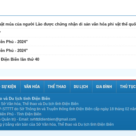
ật múa của người Lào được chứng nhận di sản văn hóa phi vật thể quố
”
ên Phủ - 2024”
ên Phủ - 2024”
Điện Biên lần thứ 40
– SỰ KIỆN
VĂN HÓA
THỂ THAO
DU LỊCH
GIA ĐÌNH
THỦ TỤC
o và Du lịch tỉnh Điện Biên
Sở Văn hóa, Thể thao và Du lịch tỉnh Điện Biên
P-STTTT do Sở Thông tin và Truyền thông tỉnh Điện Biên cấp ngày 18 tháng 02 n
iên Phủ - Tỉnh Điện Biên
Quản trị) - Email: svhttdldienbien@gmail.com
ng ý bằng văn bản của Sở Văn hóa, Thể thao và Du lịch tỉnh Điện Biên