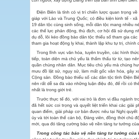
con người, xây dựng Đảng trên địa bàn tỉnh Điện Biên.
Điện Biên là tỉnh có vị trí chiến lược quan trọng 
giáp với Lào và Trung Quốc; có điều kiện kinh tế - x
19 dân tộc cùng sinh sống, mỗi dân tộc mang nhiều nét
các thế lực phản động, thù địch, cơ hội đã sử dụng 
dụ dỗ, lôi kéo đồng bào dân tộc thiểu số tham gia các
tham gia hoạt động ly khai, thành lập khu tự trị, chí
Trong lĩnh vực văn hóa, tuyên truyền, các hình th
tiếp, toàn diện mà chủ yếu là thẩm thấu từ từ, tạo nê
quần chúng nhân dân. Mục tiêu chủ yếu mà chúng hướng 
mưu đồ lật sử, ngụy sử, làm mất gốc văn hóa, gây x
Cộng sản. Đồng bào thiểu số các dân tộc tỉnh Điện Biê
nên rất dễ sa đà vào những luận điệu đó, để rồi có th
nhất là trong giới trẻ.
Trước thực tế đó, với vai trò là đơn vị đầu ngành 
đã hết sức coi trọng và quyết liệt triển khai các gi
quan điểm, giải pháp cơ bản được nêu tại Nghị quyết 
ủy và tới toàn thể cán bộ, Đảng viên, đồng thời chủ độ
mới, qua đó tăng cường bảo vệ nền tảng tư tưởng củ
Trong công tác bảo vệ nền tảng tư tưởng của 