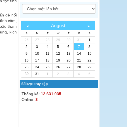
n tộc tỉnh
ấn đề nổi
tình cảm,
August
hoặc tham
ụng, kích
S
M
T
W
T
F
S
26
27
28
29
30
31
1
2
3
4
5
6
7
8
9
10
11
12
13
14
15
16
17
18
19
20
21
22
23
24
25
26
27
28
29
30
31
1
2
3
4
5
Số lượt truy cập
Thống kê:
12.631.035
Online:
3