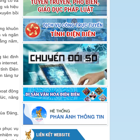
ủng cố và
hội Hoa Ban năm
Hoa Ban năm 2026
g và hiệu
2026
 xuyên bồi
ong khuôn
h và ngăn
hằng năm,
g tác định
internet.
 tỉnh Điện
n tảng tư
 hoạt động
đức, năng
 của Đảng,
n phục vụ
LIÊN KẾT WEBSITE
 nhiệm vụ