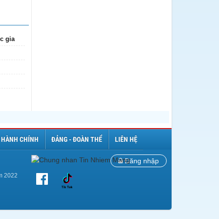
c gia
 HÀNH CHÍNH
ĐẢNG - ĐOÀN THỂ
LIÊN HỆ
Đăng nhập
ăm 2022