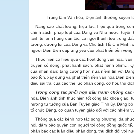
Trung tâm Văn hóa, Điện ảnh thường xuyên t
Nâng cao chất lượng, hiệu lực, hiệu quả trong công
chính sách, pháp luật của Đảng và Nhà nước; tuyên t
lãnh tụ, anh hùng dân tộc; ca ngợi thành tựu trong đấ
tưởng, đường lối của Đảng và Chủ tịch Hồ Chí Minh; 
người Điện Biên đáp ứng yêu cầu phát triển bền vữn
Thực hiện có hiệu quả các hoạt động văn hóa, văn 
truyền cổ động, phát hành sách, phát hành phim… Qu
của nhân dân; tăng cường hơn nữa niềm tin với Đảng,
bảo tồn, xây dựng và phát triển nền văn hóa Điện Biên
điệu sai trái của các thế lực phản động, cơ hội, thù địc
Trong công tác phối hợp đấu tranh chống các q
hóa, Điện ảnh tỉnh thực hiện tốt công tác khoa giáo,
hướng tư tưởng của Ban Tuyên giáo Tỉnh ủy, Đảng bộ 
tổ chức Đảng, cơ quan tuyên giáo đối với các nhiệm vụ 
Thông qua các kênh hợp tác song phương, đa phương…
hội, đảm bảo quyền con người tới cộng đồng quốc tế, k
phản bác các luận điệu phản động, thù địch đối với nư