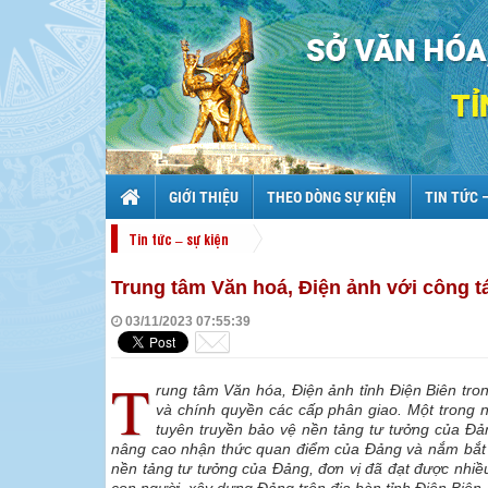
GIỚI THIỆU
THEO DÒNG SỰ KIỆN
TIN TỨC 
Tin tức – sự kiện
Trung tâm Văn hoá, Điện ảnh với công t
03/11/2023 07:55:39
T
rung tâm Văn hóa, Điện ảnh tỉnh Điện Biên tro
và chính quyền các cấp phân giao. Một trong 
tuyên truyền bảo vệ nền tảng tư tưởng của Đản
nâng cao nhận thức quan điểm của Đảng và nắm bắt đ
nền tảng tư tưởng của Đảng, đơn vị đã đạt được nhiề