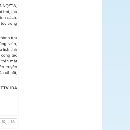
35-NQ/TW,
trái, thù
ính sách,
tộc trong
thành tựu
ảng viên,
lịch tỉnh
g công tác
 trên mặt
ên truyền
ủa xã hội,
- TTVHĐA