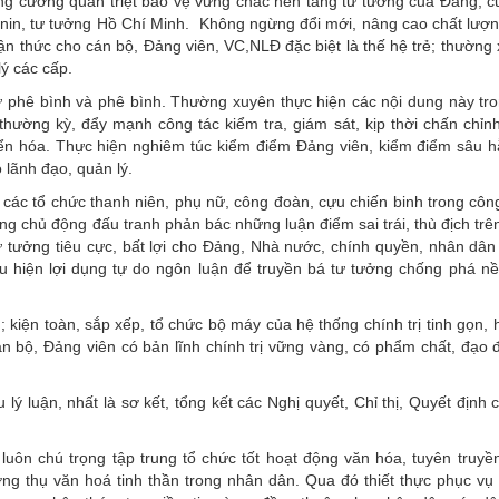
 tăng cường quán triệt bảo vệ vững chắc nền tảng tư tưởng của Đảng, c
nin, tư tưởng Hồ Chí Minh. Không ngừng đổi mới, nâng cao chất lượn
ận thức cho cán bộ, Đảng viên, VC,NLĐ đặc biệt là thế hệ trẻ; thường
ý các cấp.
tự phê bình và phê bình. Thường xuyên thực hiện các nội dung này tr
hường kỳ, đẩy mạnh công tác kiểm tra, giám sát, kịp thời chấn chỉn
uyển hóa. Thực hiện nghiêm túc kiểm điểm Đảng viên, kiểm điểm sâu 
ộ lãnh đạo, quản lý.
, các tổ chức thanh niên, phụ nữ, công đoàn, cựu chiến binh trong côn
chủ động đấu tranh phản bác những luận điểm sai trái, thù địch trên 
tư tưởng tiêu cực, bất lợi cho Đảng, Nhà nước, chính quyền, nhân dân
u hiện lợi dụng tự do ngôn luận để truyền bá tư tưởng chống phá nề
 kiện toàn, sắp xếp, tổ chức bộ máy của hệ thống chính trị tinh gọn,
án bộ, Đảng viên có bản lĩnh chính trị vững vàng, có phẩm chất, đạo 
lý luận, nhất là sơ kết, tổng kết các Nghị quyết, Chỉ thị, Quyết định
luôn chú trọng tập trung tổ chức tốt hoạt động văn hóa, tuyên truyề
ng thụ văn hoá tinh thần trong nhân dân. Qua đó thiết thực phục vụ