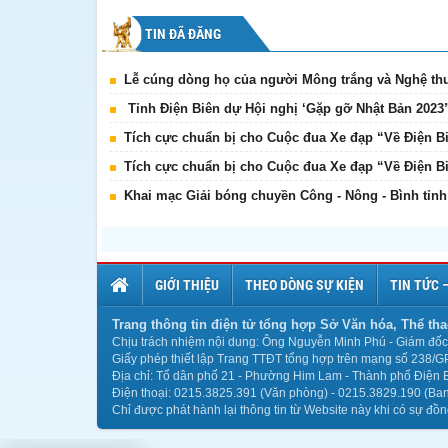
TIN ĐÃ ĐĂNG
Lễ cúng dòng họ của người Mông trắng và Nghệ thu
Tỉnh Điện Biên dự Hội nghị ‘Gặp gỡ Nhật Bản 2023
Tích cực chuẩn bị cho Cuộc đua Xe đạp “Về Điện Bi
Tích cực chuẩn bị cho Cuộc đua Xe đạp “Về Điện Bi
Khai mạc Giải bóng chuyền Công - Nông - Bình tỉnh 
GIỚI THIỆU
THEO DÒNG SỰ KIỆN
TIN TỨC 
Trang thông tin điện tử tổng hợp Sở Văn hóa, Thể tha
Chịu trách nhiệm nội dung: Ông Nguyễn Minh Phú - Giám đốc 
Giấy phép thiết lập Trang TTĐT tổng hợp trên mạng số 238/G
Địa chỉ: Tổ dân phố 21 - Phường Him Lam - Thành phố Điện B
Điện thoại: 0215.3825.391 (Văn phòng) - 0215.3829.190 (Ban 
Chỉ được phát hành lại thông tin từ Website này khi có sự đồ