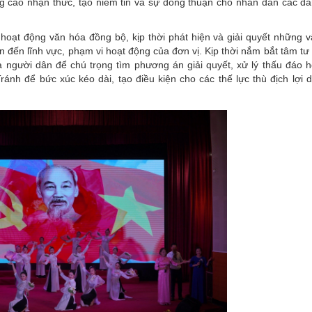
nâng cao nhận thức, tạo niềm tin và sự đồng thuận cho nhân dân các dâ
 hoạt động văn hóa đồng bộ, kịp thời phát hiện và giải quyết những v
 đến lĩnh vực, phạm vi hoạt động của đơn vị. Kịp thời nắm bắt tâm tư 
người dân để chú trọng tìm phương án giải quyết, xử lý thấu đáo 
nh để bức xúc kéo dài, tạo điều kiện cho các thế lực thù địch lợi d