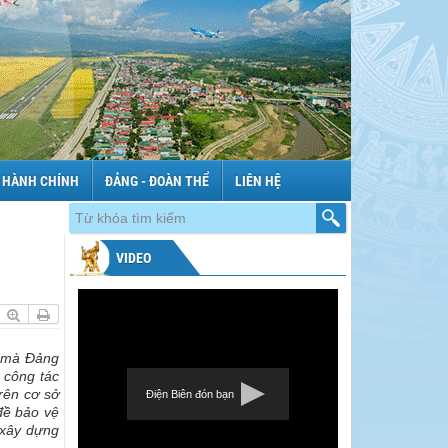
 HÀNH CHÍNH
ĐẢNG - ĐOÀN THỂ
LIÊN HỆ
VIDEO
ị mà Đảng
 công tác
rên cơ sở
Điện Biên đón bạn
đề bảo vệ
 xây dựng