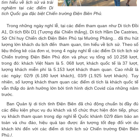
tìm hiểu về lịch sử và trải
nghiệm tại các điểm Di
tích Quốc gia đặc biệt Chiến trường Điện Biên Phủ.
Trong những ngày nghỉ lễ, tại các điểm tham quan như Di tích Đồi
A1, Di tích Đồi D1 (Tượng đài Chiến thắng), Di tích Hầm De Castries,
Sở Chỉ huy Chiến dịch Điện Biên Phủ tại Mường Phăng... đã thu hút
lượng lớn khách du lịch đến tham quan, tìm hiểu về lịch sử. Theo số
liệu thống kê của đơn vị, trong 4 ngày nghỉ lễ các điểm Di tích lịch sử
Chiến trường Điện Biên Phủ đón và phục vụ tổng số 10.258 lượt,
trong đó: khách Việt Nam là 5. 068 lượt, khách quốc tế là 37 lượt,
lượng khách miễn phí là 5.153 lượt khách tham quan. Cao nhất là
các ngày: 02/9 (6.180 lượt khách), 03/9 (1.925 lượt khách). Tuy
nhiên, số lượng khách tham quan các điểm di tích là khách quốc tế
vẫn thấp do ảnh hưởng lớn bởi tình hình dịch Covid của những năm
trước.
Ban Quản lý di tích tỉnh Điện Biên đã chủ động chuẩn bị đầy đủ
các điều kiện phục vụ du khách và tổ chức thực hiện đón tiếp, phục
vụ khách tham quan trong dịp nghỉ lễ Quốc khánh 02/9 đảm bảo an
toàn và chu đáo, hiệu quả tạo được ấn tượng tốt đẹp đối với du
khách khi đến với các điểm di tích lịch sử Chiến trường Điện Biên
Phủ./.