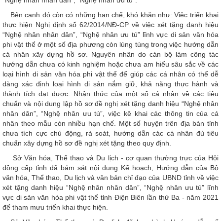
“Nghệ nhân nhân dân”, “Nghệ nhân ưu tú”.
Bên cạnh đó còn có những hạn chế, khó khăn như: Việc triển khai
thực hiện Nghị định số 62/2014/NĐ-CP về việc xét tặng danh hiệu
“Nghệ nhân nhân dân”, “Nghệ nhân ưu tú” lĩnh vực di sản văn hóa
phi vật thể ở một số địa phương còn lúng túng trong việc hướng dẫn
cá nhân xây dựng hồ sơ. Nguyên nhân do cán bộ làm công tác
hướng dẫn chưa có kinh nghiệm hoặc chưa am hiểu sâu sắc về các
loại hình di sản văn hóa phi vật thể để giúp các cá nhân có thể dễ
dàng xác định loại hình di sản nắm giữ, khả năng thực hành và
thành tích đạt được. Nhận thức của một số cá nhân về các tiêu
chuẩn và nội dung lập hồ sơ đề nghị xét tặng danh hiệu “Nghệ nhân
nhân dân”, “Nghệ nhân ưu tú”, việc kê khai các thông tin của cá
nhân theo mẫu còn nhiều hạn chế. Một số huyện trên địa bàn tỉnh
chưa tích cực chủ động, rà soát, hướng dẫn các cá nhân đủ tiêu
chuẩn xây dựng hồ sơ đề nghị xét tặng theo quy định.
Sở Văn hóa, Thể thao và Du lịch - cơ quan thường trực của Hội
đồng cấp tỉnh đã bám sát nội dung Kế hoạch, Hướng dẫn của Bộ
văn hóa, Thể thao, Du lịch và văn bản chỉ đạo của UBND tỉnh về việc
xét tặng danh hiệu “Nghệ nhân nhân dân”, “Nghệ nhân ưu tú” lĩnh
vực di sản văn hóa phi vật thể tỉnh Điện Biên lần thứ Ba - năm 2021
để tham mưu triển khai thực hiện.