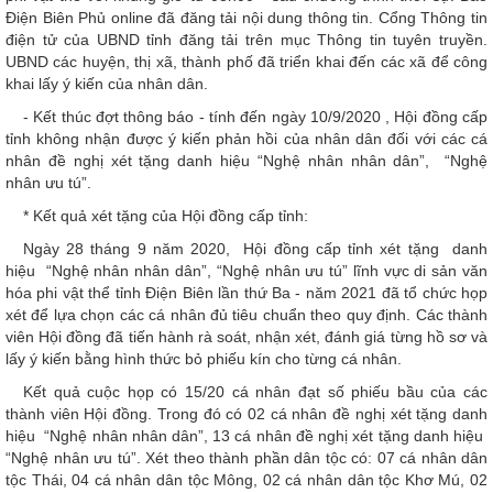
Điện Biên Phủ online đã đăng tải nội dung thông tin. Cổng Thông tin
điện tử của UBND tỉnh đăng tải trên mục Thông tin tuyên truyền.
UBND các huyện, thị xã, thành phố đã triển khai đến các xã để công
khai lấy ý kiến của nhân dân.
- Kết thúc đợt thông báo - tính đến ngày 10/9/2020 , Hội đồng cấp
tỉnh không nhận được ý kiến phản hồi của nhân dân đối với các cá
nhân đề nghị xét tặng danh hiệu “Nghệ nhân nhân dân”, “Nghệ
nhân ưu tú”.
* Kết quả xét tặng của Hội đồng cấp tỉnh:
Ngày 28 tháng 9 năm 2020, Hội đồng cấp tỉnh xét tặng danh
hiệu “Nghệ nhân nhân dân”, “Nghệ nhân ưu tú” lĩnh vực di sản văn
hóa phi vật thể tỉnh Điện Biên lần thứ Ba - năm 2021 đã tổ chức họp
xét để lựa chọn các cá nhân đủ tiêu chuẩn theo quy định. Các thành
viên Hội đồng đã tiến hành rà soát, nhận xét, đánh giá từng hồ sơ và
lấy ý kiến bằng hình thức bỏ phiếu kín cho từng cá nhân.
Kết quả cuộc họp có 15/20 cá nhân đạt số phiếu bầu của các
thành viên Hội đồng. Trong đó có 02 cá nhân đề nghị xét tặng danh
hiệu “Nghệ nhân nhân dân”, 13 cá nhân đề nghị xét tặng danh hiệu
“Nghệ nhân ưu tú”. Xét theo thành phần dân tộc có: 07 cá nhân dân
tộc Thái, 04 cá nhân dân tộc Mông, 02 cá nhân dân tộc Khơ Mú, 02