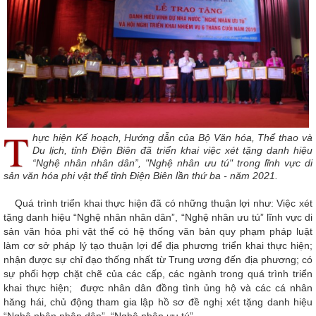
T
hực hiện Kế hoạch, Hướng dẫn của Bộ Văn hóa, Thể thao và
Du lịch, tỉnh Điện Biên đã triển khai việc xét tặng danh hiệu
“Nghệ nhân nhân dân”, "Nghệ nhân ưu tú" trong lĩnh vực di
sản văn hóa phi vật thể tỉnh Điện Biên lần thứ ba - năm 2021.
Quá trình triển khai thực hiện đã có những thuận lợi như: Việc xét
tặng danh hiệu “Nghệ nhân nhân dân”, “Nghệ nhân ưu tú” lĩnh vực di
sản văn hóa phi vật thể có hệ thống văn bản quy phạm pháp luật
làm cơ sở pháp lý tạo thuận lợi để địa phương triển khai thực hiện;
nhận được sự chỉ đạo thống nhất từ Trung ương đến địa phương; có
sự phối hợp chặt chẽ của các cấp, các ngành trong quá trình triển
khai thực hiện; được nhân dân đồng tình ủng hộ và các cá nhân
hăng hái, chủ động tham gia lập hồ sơ đề nghị xét tặng danh hiệu