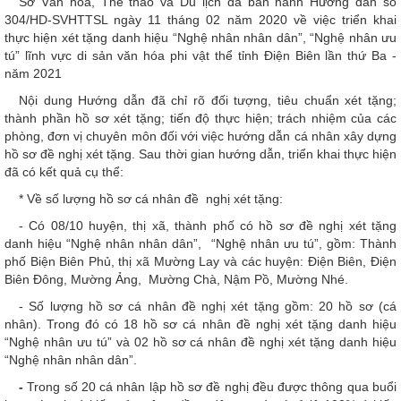
Sở Văn hóa, Thể thao và Du lịch đã ban hành Hướng dẫn số
304/HD-SVHTTSL ngày 11 tháng 02 năm 2020 về việc triển khai
thực hiện xét tặng danh hiệu “Nghệ nhân nhân dân”, “Nghệ nhân ưu
tú” lĩnh vực di sản văn hóa phi vật thể tỉnh Điện Biên lần thứ Ba -
năm 2021
Nội dung Hướng dẫn đã chỉ rõ đối tượng, tiêu chuẩn xét tặng;
thành phần hồ sơ xét tặng; tiến độ thực hiện; trách nhiệm của các
phòng, đơn vị chuyên môn đối với việc hướng dẫn cá nhân xây dựng
hồ sơ đề nghị xét tặng. Sau thời gian hướng dẫn, triển khai thực hiện
đã có kết quả cụ thể:
* Về số lượng hồ sơ cá nhân đề nghị xét tặng:
- Có 08/10 huyện, thị xã, thành phố có hồ sơ đề nghị xét tặng
danh hiệu “Nghệ nhân nhân dân”, “Nghệ nhân ưu tú”, gồm: Thành
phố Biện Biên Phủ, thị xã Mường Lay và các huyện: Điện Biên, Điện
Biên Đông, Mường Ảng, Mường Chà, Nậm Pồ, Mường Nhé.
- Số lượng hồ sơ cá nhân đề nghị xét tặng gồm: 20 hồ sơ (cá
nhân). Trong đó có 18 hồ sơ cá nhân đề nghị xét tặng danh hiệu
“Nghệ nhân ưu tú” và 02 hồ sơ cá nhân đề nghị xét tặng danh hiệu
“Nghệ nhân nhân dân”.
-
Trong số 20 cá nhân lập hồ sơ đề nghị đều được thông qua buổi