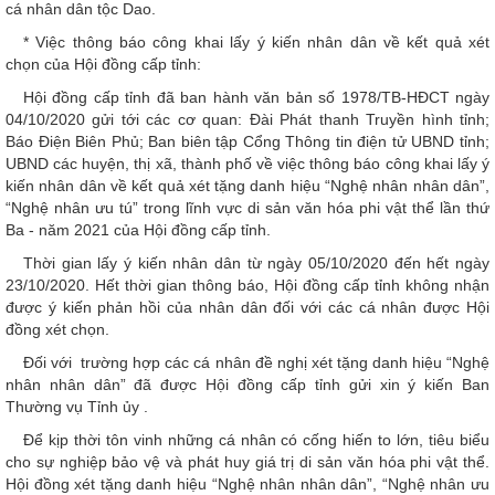
cá nhân dân tộc Dao.
* Việc thông báo công khai lấy ý kiến nhân dân về kết quả xét
chọn của Hội đồng cấp tỉnh:
Hội đồng cấp tỉnh đã ban hành văn bản số 1978/TB-HĐCT ngày
04/10/2020 gửi tới các cơ quan: Đài Phát thanh Truyền hình tỉnh;
Báo Điện Biên Phủ; Ban biên tập Cổng Thông tin điện tử UBND tỉnh;
UBND các huyện, thị xã, thành phố về việc thông báo công khai lấy ý
kiến nhân dân về kết quả xét tặng danh hiệu “Nghệ nhân nhân dân”,
“Nghệ nhân ưu tú” trong lĩnh vực di sản văn hóa phi vật thể lần thứ
Ba - năm 2021 của Hội đồng cấp tỉnh.
Thời gian lấy ý kiến nhân dân từ ngày 05/10/2020 đến hết ngày
23/10/2020. Hết thời gian thông báo, Hội đồng cấp tỉnh không nhận
được ý kiến phản hồi của nhân dân đối với các cá nhân được Hội
đồng xét chọn.
Đối với trường hợp các cá nhân đề nghị xét tặng danh hiệu “Nghệ
nhân nhân dân” đã được Hội đồng cấp tỉnh gửi xin ý kiến Ban
Thường vụ Tỉnh ủy .
Để kịp thời tôn vinh những cá nhân có cống hiến to lớn, tiêu biểu
cho sự nghiệp bảo vệ và phát huy giá trị di sản văn hóa phi vật thể.
Hội đồng xét tặng danh hiệu “Nghệ nhân nhân dân”, “Nghệ nhân ưu