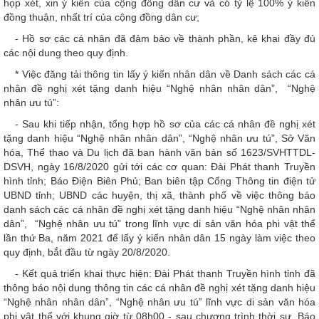
họp xét, xin ý kiến của cộng đồng dân cư và có tỷ lệ 100% ý kiến
đồng thuận, nhất trí của cộng đồng dân cư;
- Hồ sơ các cá nhân đã đảm bảo về thành phần, kê khai đầy đủ
các nội dung theo quy định.
* Việc đăng tải thông tin lấy ý kiến nhân dân về Danh sách các cá
nhân đề nghị xét tặng danh hiệu “Nghệ nhân nhân dân”, “Nghệ
nhân ưu tú”:
- Sau khi tiếp nhận, tổng hợp hồ sơ của các cá nhân đề nghị xét
tặng danh hiệu “Nghệ nhân nhân dân”, “Nghệ nhân ưu tú”, Sở Văn
hóa, Thể thao và Du lịch đã ban hành văn bản số 1623/SVHTTDL-
DSVH, ngày 16/8/2020 gửi tới các cơ quan: Đài Phát thanh Truyền
hình tỉnh; Báo Điện Biên Phủ; Ban biên tập Cổng Thông tin điện tử
UBND tỉnh; UBND các huyện, thị xã, thành phố về việc thông báo
danh sách các cá nhân đề nghị xét tặng danh hiệu “Nghệ nhân nhân
dân”, “Nghệ nhân ưu tú” trong lĩnh vực di sản văn hóa phi vật thể
lần thứ Ba, năm 2021 để lấy ý kiến nhân dân 15 ngày làm việc theo
quy định, bắt đầu từ ngày 20/8/2020.
- Kết quả triển khai thực hiện: Đài Phát thanh Truyền hình tỉnh đã
thông báo nội dung thông tin các cá nhân đề nghị xét tặng danh hiệu
“Nghệ nhân nhân dân”, “Nghệ nhân ưu tú” lĩnh vực di sản văn hóa
phi vật thể với khung giờ từ 08h00 - sau chương trình thời sự. Báo