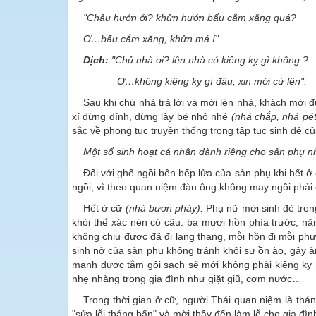
"Chảu hướn ới? khửn hướn bấu cắm xăng quá?
Ơ…bấu cắm xăng, khửn má í" .
Dịch:
"Chủ nhà ơi? lên nhà có kiêng kỵ gì không ?
Ơ…không kiêng kỵ gì đâu, xin mời cứ lên".
Sau khi chủ nhà trả lời và mời lên nhà, khách mới 
xí đừng dính, đừng lây bé nhỏ nhé
(nhá chắp, nhá pét
sắc về phong tục truyền thống trong tập tục sinh đẻ c
Một số sinh hoạt cá nhân dành riêng cho sản phụ n
Đối với ghế ngồi bên bếp lửa của sản phụ khi hết ở
ngồi, vì theo quan niệm đàn ông không may ngồi phải 
Hết ở cữ
(nhá bươn pháy):
Phụ nữ mới sinh đẻ tron
khỏi thể xác nên có câu: ba mươi hồn phía trước, 
không chịu được đã đi lang thang, mỗi hồn đi mỗi ph
sinh nở của sản phụ không tránh khỏi sự ồn ào, gây 
mạnh được tắm gội sạch sẽ mới không phải kiêng kỵ n
nhẹ nhàng trong gia đình như giặt giũ, cơm nước…
Trong thời gian ở cữ, người Thái quan niệm là th
"sửa lỗi tháng bẩn" và mời thầy đến làm lễ cho gia đ