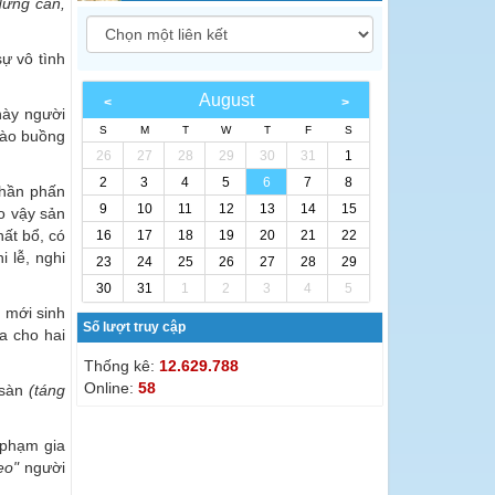
đừng cắn,
ự vô tình
August
này người
S
M
T
W
T
F
S
vào buồng
26
27
28
29
30
31
1
2
3
4
5
6
7
8
thần phấn
9
10
11
12
13
14
15
o vậy sản
ất bổ, có
16
17
18
19
20
21
22
i lễ, nghi
23
24
25
26
27
28
29
30
31
1
2
3
4
5
 mới sinh
Số lượt truy cập
a cho hai
Thống kê:
12.629.788
Online:
58
 sàn
(táng
i phạm gia
leo"
người