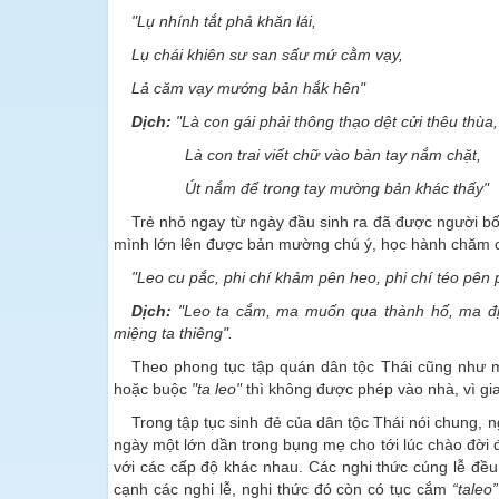
"Lụ nhính tắt phả khăn lái,
Lụ chái khiên sư san sấư mứ cằm vạy,
Lả căm vạy mướng bản hắk hên"
Dịch:
"Là con gái phải thông thạo dệt cửi thêu thùa,
Là con trai viết chữ vào bàn tay nắm chặt,
Út nắm để trong tay mường bản khác th
Trẻ nhỏ ngay từ ngày đầu sinh ra đã được người b
mình lớn lên được bản mường chú ý, học hành chăm c
"Leo cu pắc, phi chí khảm pên heo, phi chí téo pên 
Dịch:
"Leo ta cắm, ma muốn qua thành hố, ma địn
miệng ta thiêng".
Theo phong tục tập quán dân tộc Thái cũng như mộ
hoặc buộc
"ta leo"
thì không được phép vào nhà, vì gia
Trong tập tục sinh đẻ của dân tộc Thái nói chung, n
ngày một lớn dần trong bụng mẹ cho tới lúc chào đời đ
với các cấp độ khác nhau. Các nghi thức cúng lễ đề
cạnh các nghi lễ, nghi thức đó còn có tục cắm
“taleo”