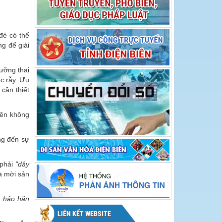
hội Hoa Ban năm
Hoa Ban năm 2026
2026
đẻ có thể
ng để giải
dưỡng thai
c rẫy. Ưu
cần thiết
uên không
ng đến sự
 phải
"dây
à mời sản
, hảo hăn
LIÊN KẾT WEBSITE