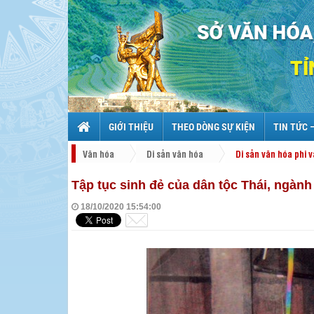
GIỚI THIỆU
THEO DÒNG SỰ KIỆN
TIN TỨC 
Văn hóa
Di sản văn hóa
Di sản văn hóa phi v
Tập tục sinh đẻ của dân tộc Thái, ngành 
18/10/2020 15:54:00