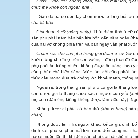
Dịch:
"Nuôi con chóng khôn, bé nhỏ mau lớn, giọt
chúc mẹ khoẻ con ngoan nhé".
Sau đó bà đẻ đón lấy chén nước tỏ lòng biết ơn b
của bà bầu.
Giai đoạn ở cữ (năng pháy):
Thời điểm tính ở cữ c
sản phụ phải nằm bên bếp lửa bốn đến năm ngày (theo
của hai vợ chồng phía trên và ban ngày vẫn phải xuống
Chăm sóc cho sản phụ trong giai đoạn ở cữ:
Sự qu
khởi mừng cho "mẹ tròn con vuông", đồng thời để đả
phụ phải ăn kiêng nhiều, không được ăn uống theo ý 
công thức chế biến riêng. Việc tắm gội cũng phải tắm 
thức cầu mong đứa trẻ chóng lớn khoẻ mạnh, thông m
Ngoài ra, trong tháng sản phụ ở cữ gọi là tháng lử
con được gọi là tháng chưa sạch, người còn yếu
(kín
mẹ con (đàn ông kiêng không được làm việc này). Ngoài
Không được đi phía có bàn thờ
(khọ lọ hóng)
sản p
chán).
Không được lên nhà người khác, kể cả gia đình bố m
đình sản phụ sẽ phải mất lợn, rượu đến cúng ma nhà 
ngoài muốn lên thì khi đến sân phải gọi hỏi chủ nhà, n