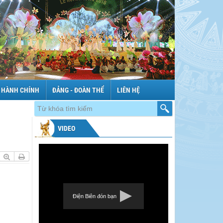
 HÀNH CHÍNH
ĐẢNG - ĐOÀN THỂ
LIÊN HỆ
VIDEO
Điện Biên đón bạn