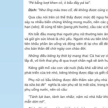
"Pé bẳng lượt khen có, ó bấu đảy pá tai".
Dịch:
"Như ống máu treo cổ, đẻ không được cùng c
Qua câu nói trên có thể thấy được mức độ nguy hiể
sảy ra nhiều biến chứng không mong muốn, nên các gia 
hạn
(xên)
, lễ cúng tổ tiên
(peng phi hướn)
, cầu các vị
Khi bắt đầu mang thai người phụ nữ thường kén ăn, 
và giữ gìn sức khoẻ là chủ yếu. Người nhà ưu tiên k
tiên khẩu phần ăn uống và động viên đi lại cho dễ đẻ
cho bản thân để chờ ngày con chào đời.
Những điều kiêng kỵ thời kỳ mang thai:
Cả hai vợ c
lấp đi, vô tình thai phụ đi qua trượt chân ngã sẽ ảnh 
Kiêng giết mổ các con vật nuôi
(bấu khả xắt khả xí
phát triển của trẻ nhỏ, kiêng không được đập và giết rắ
Phụ nữ có bầu không được đến thăm sản phụ nhà 
tia sữa bà đẻ"
nghĩa là sản phụ sẽ bị mất sữa, trong 
phụ uống nước, nên có câu:
"Tảnh lụk ban, tảnh lan nhấư, nặm nủ nhá hẩư k
mẳn dứn nớ".