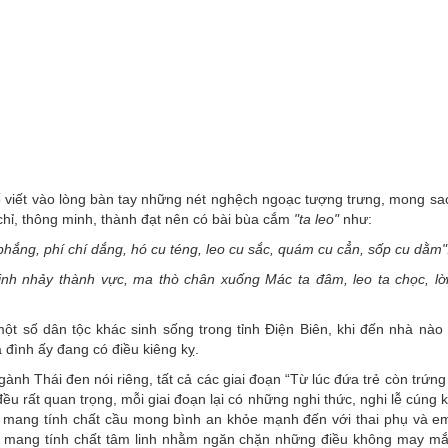
ấy"
ố viết vào lòng bàn tay những nét nghệch ngoạc tượng trưng, mong sa
hỉ, thông minh, thành đạt nên có bài bùa cắm
"ta leo"
như:
phắng, phí chí dắng, hó cu téng, leo cu sắc, quám cu cẳn, sốp cu dằm"
h nhảy thành vực, ma thò chân xuống Mác ta đâm, leo ta chọc, lời
t số dân tộc khác sinh sống trong tỉnh Điện Biên, khi đến nhà nào
 đình ấy đang có điều kiêng kỵ.
gành Thái đen nói riêng, tất cả các giai đoạn “Từ lúc đứa trẻ còn trứn
ều rất quan trọng, mỗi giai đoạn lại có những nghi thức, nghi lễ cúng
u mang tính chất cầu mong bình an khỏe mạnh đến với thai phụ và e
mang tính chất tâm linh nhằm ngăn chặn những điều không may m