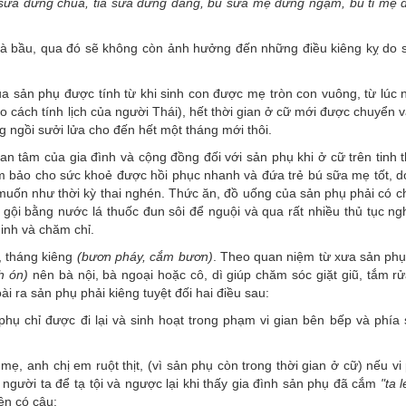
 sữa đừng chua, tia sữa đừng đắng, bú sữa mẹ đừng ngậm, bú ti mẹ 
à bầu, qua đó sẽ không còn ảnh hưởng đến những điều kiêng kỵ do s
ủa sản phụ được tính từ khi sinh con được mẹ tròn con vuông, từ lúc 
 cách tính lịch của người Thái), hết thời gian ở cữ mới được chuyển 
 ngồi sưởi lửa cho đến hết một tháng mới thôi.
an tâm của gia đình và cộng đồng đối với sản phụ khi ở cữ trên tinh 
m bảo cho sức khoẻ được hồi phục nhanh và đứa trẻ bú sữa mẹ tốt, d
muốn như thời kỳ thai nghén. Thức ăn, đồ uống của sản phụ phải có ch
gội bằng nước lá thuốc đun sôi để nguội và qua rất nhiều thủ tục ngh
inh và chăm chỉ.
a, tháng kiêng
(bươn pháy, cắm bươn)
. Theo quan niệm từ xưa sản phụ
h ón)
nên bà nội, bà ngoại hoặc cô, dì giúp chăm sóc giặt giũ, tắm rử
 ra sản phụ phải kiêng tuyệt đối hai điều sau:
hụ chỉ được đi lại và sinh hoạt trong phạm vi gian bên bếp và phía
ẹ, anh chị em ruột thịt, (vì sản phụ còn trong thời gian ở cữ) nếu v
người ta để tạ tội và ngược lại khi thấy gia đình sản phụ đã cắm
"ta 
ên có câu: