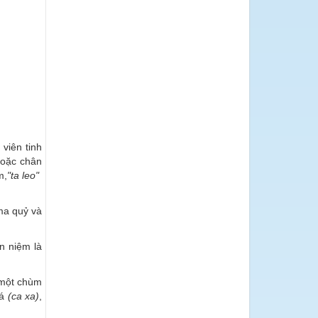
 viên tinh
oặc chân
m,
"ta leo"
ma quỷ và
n niệm là
 một chùm
cá
(ca xa)
,