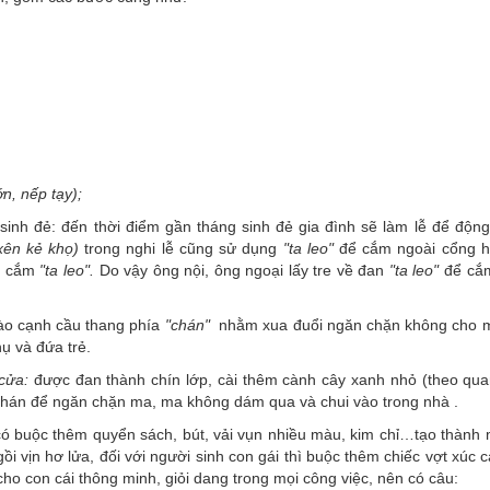
n, nếp tạy);
 sinh đẻ: đến thời điểm gần tháng sinh đẻ gia đình sẽ làm lễ để động
xên kẻ khọ)
trong nghi lễ cũng sử dụng
"ta leo"
để cắm ngoài cổng h
ải cắm
"ta leo".
Do vậy ông nội, ông ngoại lấy tre về đan
"ta leo"
để cắ
ào cạnh cầu thang phía
"chán"
nhằm xua đuổi ngăn chặn không cho 
ụ và đứa trẻ.
cửa:
được đan thành chín lớp, cài thêm cành cây xanh nhỏ (theo qua
chán để ngăn chặn ma, ma không dám qua và chui vào trong nhà .
ó buộc thêm quyển sách, bút, vải vụn nhiều màu, kim chỉ…tạo thành
ồi vịn hơ lửa, đối với người sinh con gái thì buộc thêm chiếc vợt xúc 
ho con cái thông minh, giỏi dang trong mọi công việc, nên có câu: