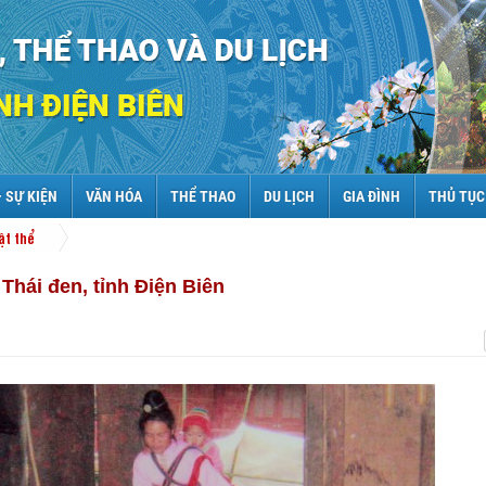
– SỰ KIỆN
VĂN HÓA
THỂ THAO
DU LỊCH
GIA ĐÌNH
THỦ TỤC
ật thể
Thái đen, tỉnh Điện Biên