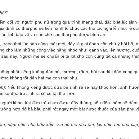
hết"
m đối với người phụ nữ trong quá trình mang thai, đặc biệt lúc sinh 
đình có thai phụ sẽ tiến hành tổ chức các thủ tục nghi lễ như: lễ cú
 thần linh bảo vệ và che chở cho thai phụ được bình an.
trạng thái lúc nào cũng mệt mỏi, đây là giai đoạn cần chú ý bồi bổ, 
hông cho làm những công việc nặng nhọc như: gánh vác, lên nương, cuố
 sau này. Người mẹ sẽ chuẩn bị tã lót cho con cùng tất cả những thứ 
hồng phải kiêng không đào hố, mương, rãnh, bởi sau khi đào xong q
hưởng không tốt đến hai mẹ con thai phụ.
nh)
: Nếu không kiêng được đứa bé sinh ra sẽ hay khóc hờn, ảnh hưở
n sợ đứa trẻ sinh ra sẽ có tật thè lưỡi.
người khác, khi đứa trẻ chưa được đầy tháng, nếu đến thăm sẽ dẫm
trường hợp đó bà bầu phải rót ngay một bát nước thuốc của sản phụ v
hôm, nặm nốm nhá hẩư xổm, kin nủ me nhá ôm, kin nốm me nhá cạp