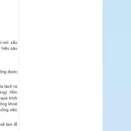
i nói: xấu
m hiểu sâu
không được
ía tách ra
ăng)
. Hồn
quá trình
uông khoẻ
công việc
sẽ làm lễ