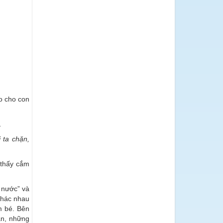
o cho con
.
 ta chặn,
 thấy cắm
g nước” và
 khác nhau
m bé. Bên
ắn, những