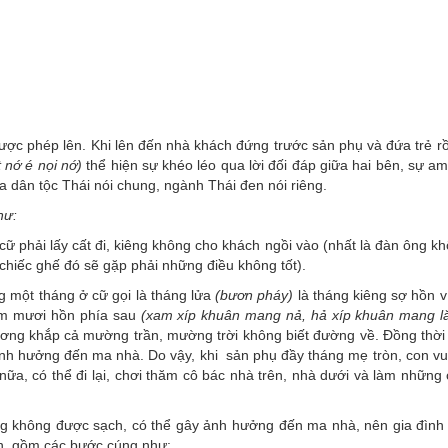
được phép lên. Khi lên đến nhà khách đứng trước sản phụ và đứa trẻ rồ
 nớ é nọi nớ)
thể hiện sự khéo léo qua lời đối đáp giữa hai bên, sự a
ủa dân tộc Thái nói chung, ngành Thái đen nói riêng.
hư:
 cữ phải lấy cất đi, kiêng không cho khách ngồi vào (nhất là đàn ông 
chiếc ghế đó sẽ gặp phải những điều không tốt).
g một tháng ở cữ gọi là tháng lửa
(bươn pháy)
là tháng kiêng sợ hồn v
năm mươi hồn phía sau
(xam xíp khuân mang nả, hả xíp khuân mang l
ương khắp cả mường trần, mường trời không biết đường về. Đồng thời 
ảnh hưởng đến ma nhà. Do vậy, khi sản phụ đầy tháng mẹ tròn, con v
ữa, có thể đi lại, chơi thăm cô bác nhà trên, nhà dưới và làm những 
áng không được sạch, có thể gây ảnh hưởng đến ma nhà, nên gia đình 
ình, gồm các bước cúng như: