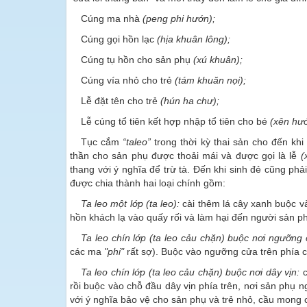
Cúng ma nhà
(peng phi hướn);
Cúng gọi hồn lạc
(hịa khuân lông);
Cúng tụ hồn cho sản phụ
(xú khuân);
Cúng vía nhỏ cho trẻ
(tám khuăn nọi);
Lễ đặt tên cho trẻ
(hún ha chư);
Lễ cúng tổ tiên kết hợp nhập tổ tiên cho bé
(xên hướ
Tục cắm
“taleo”
trong thời kỳ thai sản cho đến khi
thần cho sản phụ được thoải mái và được gọi là lễ
(
thang với ý nghĩa để trừ tà. Đến khi sinh đẻ cũng ph
được chia thành hai loại chính gồm:
Ta leo một lớp (ta leo):
cài thêm lá cây xanh buộc v
hồn khách lạ vào quấy rối và làm hại đến người sản ph
Ta leo chín lớp (ta leo cảu chặn) buộc nơi ngưỡng 
các ma
"phi"
rất sợ). Buộc vào ngưỡng cửa trên phía 
Ta leo chín lớp (ta leo cảu chặn) buộc nơi dây vịn:
c
rồi buộc vào chỗ đầu dây vịn phía trên, nơi sản phụ ng
với ý nghĩa bảo vệ cho sản phụ và trẻ nhỏ, cầu mong c