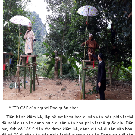
Lễ “Tủ Cải” của người Dao quần chẹt
Tiến hành kiểm kê, lập hồ sơ khoa học di sản văn hóa phi vật thể
đề nghị đưa vào danh mục di sản văn hóa phi vật thể quốc gia. Đến
nay tỉnh có 18/19 dân tộc được kiểm kê, đánh giá về di sản văn hóa,