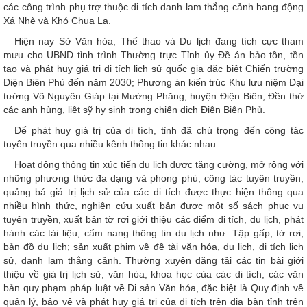
các công trình phụ trợ thuộc di tích danh lam thắng cảnh hang động
Xá Nhè và Khó Chua La.
Hiện nay Sở Văn hóa, Thể thao và Du lịch đang tích cực tham
mưu cho UBND tỉnh trình Thường trực Tỉnh ủy Đề án bảo tồn, tồn
tạo và phát huy giá trị di tích lịch sử quốc gia đặc biệt Chiến trường
Điện Biên Phủ đến năm 2030; Phương án kiến trúc Khu lưu niệm Đại
tướng Võ Nguyên Giáp tại Mường Phăng, huyện Điện Biên; Đền thờ
các anh hùng, liệt sỹ hy sinh trong chiến dịch Điện Biên Phủ.
Để phát huy giá trị của di tích, tỉnh đã chú trọng đến công tác
tuyên truyền qua nhiều kênh thông tin khác nhau:
Hoạt động thông tin xúc tiến du lịch được tăng cường, mở rộng với
những phương thức đa dạng và phong phú, công tác tuyên truyền,
quảng bá giá trị lịch sử của các di tích được thực hiện thông qua
nhiều hình thức, nghiên cứu xuất bản được một số sách phục vụ
tuyên truyền, xuất bản tờ rơi giới thiệu các điểm di tích, du lịch, phát
hành các tài liệu, cẩm nang thông tin du lịch như: Tập gấp, tờ rơi,
bản đồ du lịch; sản xuất phim về đề tài văn hóa, du lịch, di tích lịch
sử, danh lam thắng cảnh. Thường xuyên đăng tải các tin bài giới
thiệu về giá trị lịch sử, văn hóa, khoa học của các di tích, các văn
bản quy phạm pháp luật về Di sản Văn hóa, đặc biệt là Quy định về
quản lý, bảo vệ và phát huy giá trị của di tích trên địa bàn tỉnh trên