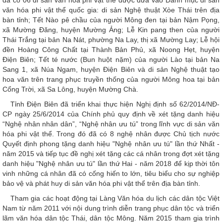
đã có 06 di sản văn hóa phi vật thể được đưa vào Danh mục di sản
văn hóa phi vật thể quốc gia: di sản Nghệ thuật Xòe Thái trên địa
bàn tỉnh; Tết Nào pê chầu của người Mông đen tại bản Nậm Pọng,
xã Mường Đăng, huyện Mường Ảng; Lễ Kin pang then của người
Thái Trắng tại bản Na Nát, phường Na Lay, thị xã Mường Lay; Lễ hội
đền Hoàng Công Chất tại Thành Bản Phủ, xã Noong Hẹt, huyện
Điện Biên; Tết té nước (Bun huột nặm) của người Lào tại bản Na
Sang 1, xã Núa Ngam, huyện Điện Biên và di sản Nghệ thuật tạo
hoa văn trên trang phục truyền thống của người Mông hoa tại bản
Cổng Trời, xã Sa Lông, huyện Mường Chà.
Tỉnh Điện Biên đã triển khai thực hiện Nghị định số 62/2014/NĐ-
CP ngày 25/6/2014 của Chính phủ quy định về xét tặng danh hiệu
“Nghệ nhân nhân dân”, “Nghệ nhân ưu tú” trong lĩnh vực di sản văn
hóa phi vật thể. Trong đó đã có 8 nghệ nhân được Chủ tịch nước
Quyết định phong tặng danh hiệu "Nghệ nhân ưu tú" lần thứ Nhất -
năm 2015 và tiếp tục đề nghị xét tặng các cá nhân trong đợt xét tặng
danh hiệu "Nghệ nhân ưu tú" lần thứ Hai - năm 2018 để kịp thời tôn
vinh những cá nhân đã có cống hiến to lớn, tiêu biểu cho sự nghiệp
bảo vệ và phát huy di sản văn hóa phi vật thể trên địa bàn tỉnh.
Tham gia các hoạt động tại Làng Văn hóa du lịch các dân tộc Việt
Nam từ năm 2011 với nội dung trình diễn trang phục dân tộc và triển
lãm văn hóa dân tộc Thái, dân tộc Mông. Năm 2015 tham gia trình