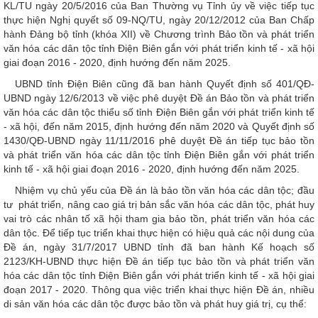
KL/TU ngày 20/5/2016 của Ban Thường vụ Tỉnh ủy về việc tiếp tục
thực hiện Nghị quyết số 09-NQ/TU, ngày 20/12/2012 của Ban Chấp
hành Đảng bộ tỉnh (khóa XII) về Chương trình Bảo tồn và phát triển
văn hóa các dân tộc tỉnh Điện Biên gắn với phát triển kinh tế - xã hội
giai đoạn 2016 - 2020, định hướng đến năm 2025.
UBND tỉnh Điện Biên cũng đã ban hành Quyết định số 401/QĐ-
UBND ngày 12/6/2013 về việc phê duyệt Đề án Bảo tồn và phát triển
văn hóa các dân tộc thiểu số tỉnh Điện Biên gắn với phát triển kinh tế
- xã hội, đến năm 2015, định hướng đến năm 2020 và Quyết định số
1430/QĐ-UBND ngày 11/11/2016 phê duyệt Đề án tiếp tục bảo tồn
và phát triển văn hóa các dân tộc tỉnh Điện Biên gắn với phát triển
kinh tế - xã hội giai đoạn 2016 - 2020, định hướng đến năm 2025.
Nhiệm vụ chủ yếu của Đề án là bảo tồn văn hóa các dân tộc; đầu
tư phát triển, nâng cao giá trị bản sắc văn hóa các dân tộc, phát huy
vai trò các nhân tố xã hội tham gia bảo tồn, phát triển văn hóa các
dân tộc. Để tiếp tục triển khai thực hiện có hiệu quả các nội dung của
Đề án, ngày 31/7/2017 UBND tỉnh đã ban hành Kế hoạch số
2123/KH-UBND thực hiện Đề án tiếp tục bảo tồn và phát triển văn
hóa các dân tộc tỉnh Điện Biên gắn với phát triển kinh tế - xã hội giai
đoạn 2017 - 2020. Thông qua việc triển khai thực hiện Đề án, nhiều
di sản văn hóa các dân tộc được bảo tồn và phát huy giá trị, cụ thể: