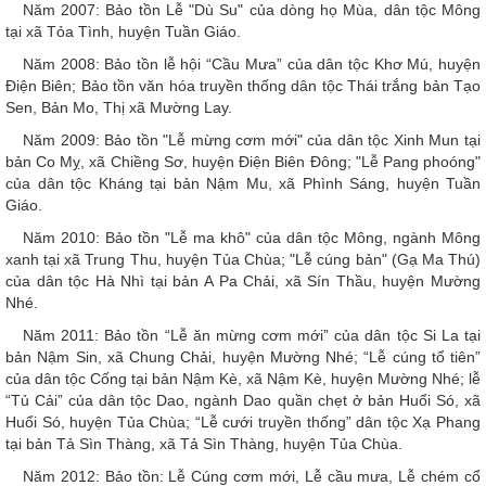
Năm 2007: Bảo tồn Lễ "Dù Su" của dòng họ Mùa, dân tộc Mông
tại xã Tỏa Tình, huyện Tuần Giáo.
Năm 2008: Bảo tồn lễ hội “Cầu Mưa” của dân tộc Khơ Mú, huyện
Điện Biên; Bảo tồn văn hóa truyền thống dân tộc Thái trắng bản Tạo
Sen, Bản Mo, Thị xã Mường Lay.
Năm 2009: Bảo tồn "Lễ mừng cơm mới" của dân tộc Xinh Mun tại
bản Co Mỵ, xã Chiềng Sơ, huyện Điện Biên Đông; "Lễ Pang phoóng"
của dân tộc Kháng tại bản Nậm Mu, xã Phình Sáng, huyện Tuần
Giáo.
Năm 2010: Bảo tồn "Lễ ma khô" của dân tộc Mông, ngành Mông
xanh tại xã Trung Thu, huyện Tủa Chùa; "Lễ cúng bản" (Gạ Ma Thú)
của dân tộc Hà Nhì tại bản A Pa Chải, xã Sín Thầu, huyện Mường
Nhé.
Năm 2011: Bảo tồn “Lễ ăn mừng cơm mới” của dân tộc Si La tại
bản Nậm Sin, xã Chung Chải, huyện Mường Nhé; “Lễ cúng tổ tiên”
của dân tộc Cống tại bản Nậm Kè, xã Nậm Kè, huyện Mường Nhé; lễ
“Tủ Cải” của dân tộc Dao, ngành Dao quần chẹt ở bản Huổi Só, xã
Huổi Só, huyện Tủa Chùa; “Lễ cưới truyền thống” dân tộc Xạ Phang
tại bản Tả Sìn Thàng, xã Tả Sìn Thàng, huyện Tủa Chùa.
Năm 2012: Bảo tồn: Lễ Cúng cơm mới, Lễ cầu mưa, Lễ chém cổ