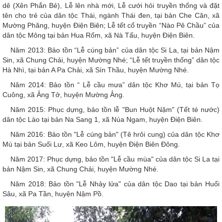
dê (Xên Phắn Bẻ), Lễ lên nhà mới, Lễ cưới hỏi truyền thống và đặt
tên cho trẻ của dân tộc Thái, ngành Thái đen, tại bản Che Căn, xã
Mường Phăng, huyện Điện Biên; Lễ tết cổ truyền “Nào Pê Chầu” của
dân tộc Mông tại bản Hua Rốm, xã Nà Tấu, huyện Điện Biên.
Năm 2013: Bảo tồn “Lễ cúng bản” của dân tộc Si La, tại bản Nậm
Sin, xã Chung Chải, huyện Mường Nhé; “Lễ tết truyền thống” dân tộc
Hà Nhì, tại bản A Pa Chải, xã Sín Thầu, huyện Mường Nhé.
Năm 2014: Bảo tồn “ Lễ cầu mưa” dân tộc Khơ Mú, tại bản Tọ
Cuông, xã Ẳng Tở, huyện Mường Ẳng.
Năm 2015: Phục dựng, bảo tồn lễ "Bun Huột Nặm" (Tết té nước)
dân tộc Lào tại bản Na Sang 1, xã Núa Ngam, huyện Điện Biên.
Năm 2016: Bảo tồn "Lễ cúng bản" (Tê hrôi cung) của dân tộc Khơ
Mú tại bản Suối Lư, xã Keo Lôm, huyện Điện Biên Đông.
Năm 2017: Phục dựng, bảo tồn "Lễ cầu mùa" của dân tộc Si La tại
bản Nậm Sin, xã Chung Chải, huyện Mường Nhé.
Năm 2018: Bảo tồn "Lễ Nhảy lửa" của dân tộc Dao tại bản Huổi
Sâu, xã Pa Tần, huyện Nậm Pồ.