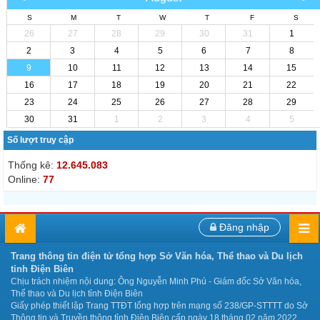
S
M
T
W
T
F
S
26
27
28
29
30
31
1
2
3
4
5
6
7
8
9
10
11
12
13
14
15
16
17
18
19
20
21
22
23
24
25
26
27
28
29
30
31
1
2
3
4
5
Số lượt truy cập
Thống kê:
12.645.083
Online:
77
Đăng nhập
Trang thông tin điện tử tổng hợp Sở Văn hóa, Thể thao và Du lịch
tỉnh Điện Biên
Chịu trách nhiệm nội dung: Ông Nguyễn Minh Phú - Giám đốc Sở Văn hóa,
Thể thao và Du lịch tỉnh Điện Biên
Giấy phép thiết lập Trang TTĐT tổng hợp trên mạng số 238/GP-STTTT do Sở
Thông tin và Truyền thông tỉnh Điện Biên cấp ngày 18 tháng 02 năm 2022