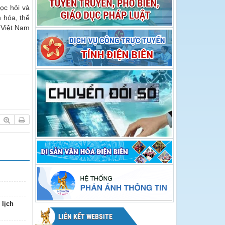
hội Hoa Ban năm
Hoa Ban năm 2026
ọc hỏi và
2026
 hóa, thể
a Việt Nam
 lịch
LIÊN KẾT WEBSITE