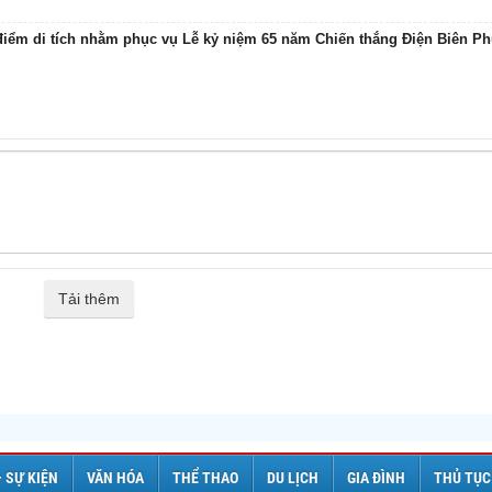
 điểm di tích nhằm phục vụ Lễ kỷ niệm 65 năm Chiến thắng Điện Biên P
Tải thêm
– SỰ KIỆN
VĂN HÓA
THỂ THAO
DU LỊCH
GIA ĐÌNH
THỦ TỤC