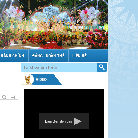
 HÀNH CHÍNH
ĐẢNG - ĐOÀN THỂ
LIÊN HỆ
VIDEO
Điện Biên đón bạn