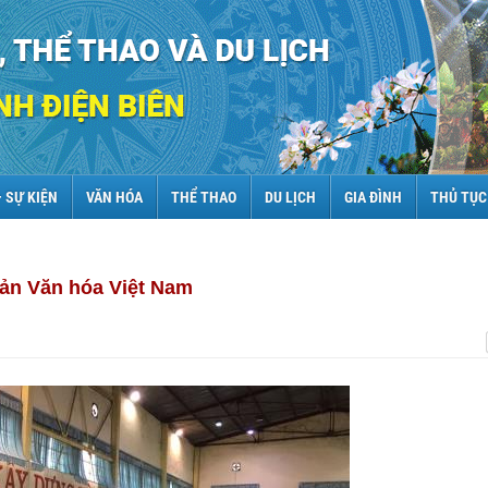
– SỰ KIỆN
VĂN HÓA
THỂ THAO
DU LỊCH
GIA ĐÌNH
THỦ TỤC
sản Văn hóa Việt Nam