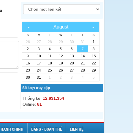
hủ
August
S
M
T
W
T
F
S
26
27
28
29
30
31
1
2
3
4
5
6
7
8
9
10
11
12
13
14
15
16
17
18
19
20
21
22
23
24
25
26
27
28
29
30
31
1
2
3
4
5
Số lượt truy cập
Thống kê:
12.631.354
Online:
81
 HÀNH CHÍNH
ĐẢNG - ĐOÀN THỂ
LIÊN HỆ