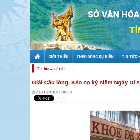
GIỚI THIỆU
THEO DÒNG SỰ KIỆN
TIN TỨC 
Tin tức – sự kiện
Giải Cầu lông, Kéo co kỷ niệm Ngày Di 
23/11/2018 09:30:00