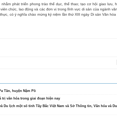
hằm phát triển phong trào thể dục, thể thao; tạo cơ hội giao lưu, h
viên chức, lao động và các đơn vị trong lĩnh vực di sản của ngành văn
t thực, có ý nghĩa chào mừng kỷ niệm lần thứ XIII ngày Di sản Văn hó
 Pa Tần, huyện Nậm Pồ
 trị văn hóa trong giai đoạn hiện nay
và Du lịch một số tỉnh Tây Bắc Việt Nam và Sở Thông tin, Văn hóa và Du