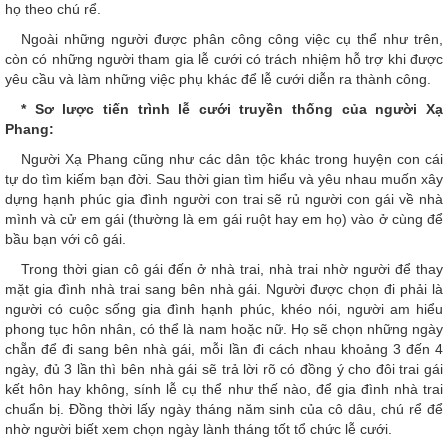
họ theo chú rể.
Ngoài những người được phân công công việc cụ thể như trên,
còn có những người tham gia lễ cưới có trách nhiệm hỗ trợ khi được
yêu cầu và làm những việc phụ khác để lễ cưới diễn ra thành công.
* Sơ lược tiến trình lễ cưới truyền thống của người Xạ
Phang:
Người Xạ Phang cũng như các dân tộc khác trong huyện con cái
tự do tìm kiếm bạn đời. Sau thời gian tìm hiểu và yêu nhau muốn xây
dựng hạnh phúc gia đình người con trai sẽ rủ người con gái về nhà
mình và cử em gái (thường là em gái ruột hay em họ) vào ở cùng để
bầu bạn với cô gái.
Trong thời gian cô gái đến ở nhà trai, nhà trai nhờ người để thay
mặt gia đình nhà trai sang bên nhà gái. Người được chọn đi phải là
người có cuộc sống gia đình hạnh phúc, khéo nói, người am hiểu
phong tục hôn nhân, có thể là nam hoặc nữ. Họ sẽ chọn những ngày
chẵn để đi sang bên nhà gái, mỗi lần đi cách nhau khoảng 3 đến 4
ngày, đủ 3 lần thì bên nhà gái sẽ trả lời rõ có đồng ý cho đôi trai gái
kết hôn hay không, sính lễ cụ thể như thế nào, để gia đình nhà trai
chuẩn bị. Đồng thời lấy ngày tháng năm sinh của cô dâu, chú rể để
nhờ người biết xem chọn ngày lành tháng tốt tổ chức lễ cưới.