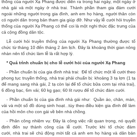
thống của người Xạ Phang được diễn ra trong hai ngày, một ngày ở
nhà gái và một ngày ở nhà trai. Thành phần tham gia đám cưới
ngoài những người trong gia đình, anh em họ hàng, người thân còn
có người dân trong bản tham gia giúp đỡ. Như vậy lễ cưới hỏi truyền
thống của người Xạ Phang có thể coi là một nghi thức đặc trưng của
cả cộng đồng dân tộc.
Lễ cưới hỏi truyền thống của người Xạ Phang thường được tổ
chức từ tháng 10 đến tháng 2 âm lịch. Đây là khoảng thời gian nông
nhàn nên tổ chức làm lễ là rất hợp lý.
* Quá trình chuẩn bị cho lễ cưới hỏi của người Xạ Phang
- Phần chuẩn bị của gia đình nhà trai: Để tổ chức một lễ cưới theo
phong tục truyền thống, nhà trai phải chuẩn bị: khoảng 3 tạ lợn (1 tạ
để mang sang nhà gái, 2 tạ còn lại để tổ chức bữa cơm tại nhà trai),
6 đồng bạc, 6m vải; 60 kg gạo; 60 lít rượu để tổ chức đám cưới.
- Phần chuẩn bị của gia đình nhà gái như: Quần áo, chăn, màn,
vải và một số đồ dùng sinh hoạt...tùy theo điều kiện gia đình để làm
của hồi môn cho con gái về bên nhà chồng.
- Phân công nhiệm vụ: Đây là công việc rất quan trọng, nó quyết
định đến sự thành công của lễ cưới. Trước khi tổ chức đám
cưới, nhà trai sẽ chủ động mời tất cả anh em họ hàng và dân bản