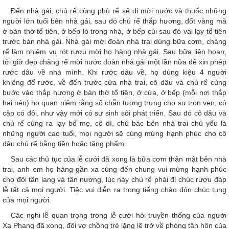
Đến nhà gái, chú rể cùng phù rể sẽ đi mời nước và thuốc những
người lớn tuổi bên nhà gái, sau đó chú rể thắp hương, đốt vàng mã
ở bàn thờ tổ tiên, ở bếp lò trong nhà, ở bếp củi sau đó vái lạy tổ tiên
trước bàn nhà gái. Nhà gái mời đoàn nhà trai dùng bữa cơm, chàng
rể làm nhiệm vụ rót rượu mời họ hàng nhà gái. Sau bữa liên hoan,
tới giờ đẹp chàng rể mời nước đoàn nhà gái một lần nữa để xin phép
rước dâu về nhà mình. Khi rước dâu về, họ dùng kiệu 4 người
khiêng để rước, về đến trước cửa nhà trai, cô dâu và chú rể cùng
bước vào thắp hương ở bàn thờ tổ tiên, ở cửa, ở bếp (mỗi nơi thắp
hai nén) họ quan niệm rằng số chẵn tượng trưng cho sư trọn vẹn, có
cặp có đôi, như vậy mới có sự sinh sôi phát triển. Sau đó cô dâu và
chú rể cùng ra lạy bố mẹ, cô dì, chú bác bên nhà trai chủ yếu là
những người cao tuổi, mọi người sẽ cùng mừng hạnh phúc cho cô
dâu chú rể bằng tiền hoặc tặng phẩm.
Sau các thủ tục của lễ cưới đã xong là bữa cơm thân mật bên nhà
trai, anh em họ hàng gần xa cùng đến chung vui mừng hạnh phúc
cho đôi tân lang và tân nương, lúc này chú rể phải đi chúc rượu đáp
lễ tất cả mọi người. Tiệc vui diễn ra trong tiếng chào đón chúc tụng
của mọi người.
Các nghi lễ quan trọng trong lễ cưới hỏi truyền thống của người
Xạ Phang đã xong, đôi vợ chồng trẻ lặng lẽ trở về phòng tân hôn của