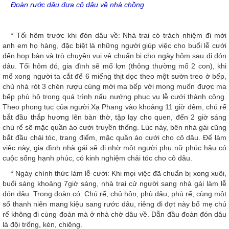
Đoàn rước dâu đưa cô dâu về nhà chồng
* Tối hôm trước khi đón dâu về: Nhà trai có trách nhiệm đi mời
anh em họ hàng, đặc biệt là những người giúp việc cho buổi lễ cưới
đến họp bàn và trò chuyện vui vẻ chuẩn bị cho ngày hôm sau đi đón
dâu. Tối hôm đó, gia đình sẽ mổ lợn (thông thường mổ 2 con), khi
mổ xong người ta cắt để 6 miếng thịt dọc theo một sườn treo ở bếp,
chủ nhà rót 3 chén rượu cúng mời ma bếp với mong muốn được ma
bếp phù hộ trong quá trình nấu nướng phục vụ lễ cưới thành công.
Theo phong tục của người Xạ Phang vào khoảng 11 giờ đêm, chú rể
bắt đầu thắp hương lên bàn thờ, tập lạy cho quen, đến 2 giờ sáng
chú rể sẽ mặc quần áo cưới truyền thống. Lúc này, bên nhà gái cũng
bắt đầu chải tóc, trang điểm, mặc quần áo cưới cho cô dâu. Để làm
việc này, gia đình nhà gái sẽ đi nhờ một người phụ nữ phúc hậu có
cuộc sống hạnh phúc, có kinh nghiệm chải tóc cho cô dâu.
* Ngày chính thức làm lễ cưới: Khi mọi việc đã chuẩn bị xong xuôi,
buổi sáng khoảng 7giờ sáng, nhà trai cử người sang nhà gái làm lễ
đón dâu. Trong đoàn có: Chú rể, chủ hôn, phù dâu, phù rể, cùng một
số thanh niên mang kiệu sang rước dâu, riêng đi đợt này bố mẹ chú
rể không đi cùng đoàn mà ở nhà chờ dâu về. Dẫn đầu đoàn đón dâu
là đội trống, kèn, chiêng.