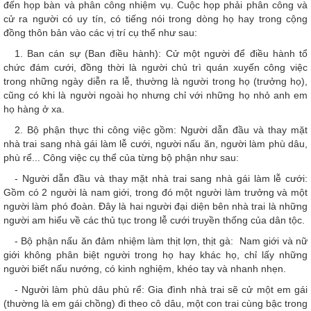
đến họp bàn và phân công nhiệm vụ. Cuộc họp phải phân công và
cử ra người có uy tín, có tiếng nói trong dòng họ hay trong cộng
đồng thôn bản vào các vị trí cụ thể như sau:
1. Ban cán sự (Ban điều hành): Cử một người để điều hành tổ
chức đám cưới, đồng thời là người chủ trì quán xuyến công việc
trong những ngày diễn ra lễ, thường là người trong họ (trưởng họ),
cũng có khi là người ngoài họ nhưng chỉ với những họ nhỏ anh em
họ hàng ở xa.
2. Bộ phận thực thi công việc gồm: Người dẫn đầu và thay mặt
nhà trai sang nhà gái làm lễ cưới, người nấu ăn, người làm phù dâu,
phù rể... Công việc cụ thể của từng bộ phận như sau:
- Người dẫn đầu và thay mặt nhà trai sang nhà gái làm lễ cưới:
Gồm có 2 người là nam giới, trong đó một người làm trưởng và một
người làm phó đoàn. Đây là hai người đại diện bên nhà trai là những
người am hiểu về các thủ tục trong lễ cưới truyền thống của dân tộc.
- Bộ phận nấu ăn đảm nhiệm làm thịt lợn, thịt gà: Nam giới và nữ
giới không phân biệt người trong họ hay khác họ, chỉ lấy những
người biết nấu nướng, có kinh nghiệm, khéo tay và nhanh nhẹn.
- Người làm phù dâu phù rể: Gia đình nhà trai sẽ cử một em gái
(thường là em gái chồng) đi theo cô dâu, một con trai cùng bậc trong