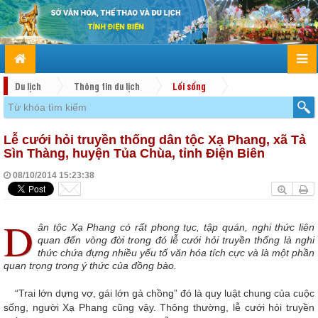
Du lịch
Thông tin du lịch
Lối sống
Lễ cưới hỏi truyền thống dân tộc Xạ Phang, xã Tả
Sìn Thàng, huyện Tủa Chùa, tỉnh Điện Biên
08/10/2014 15:23:38
D
ân tộc Xạ Phang có rất phong tục, tập quán, nghi thức liên
quan đến vòng đời trong đó lễ cưới hỏi truyền thống là nghi
thức chứa đựng nhiều yếu tố văn hóa tích cực và là một phần
quan trọng trong ý thức của đồng bào.
“Trai lớn dựng vợ, gái lớn gả chồng” đó là quy luật chung của cuộc
sống, người Xạ Phang cũng vậy. Thông thường, lễ cưới hỏi truyền