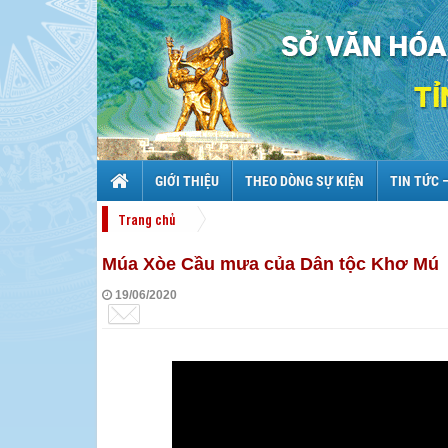
GIỚI THIỆU
THEO DÒNG SỰ KIỆN
TIN TỨC 
Trang chủ
Múa Xòe Cầu mưa của Dân tộc Khơ Mú
19/06/2020