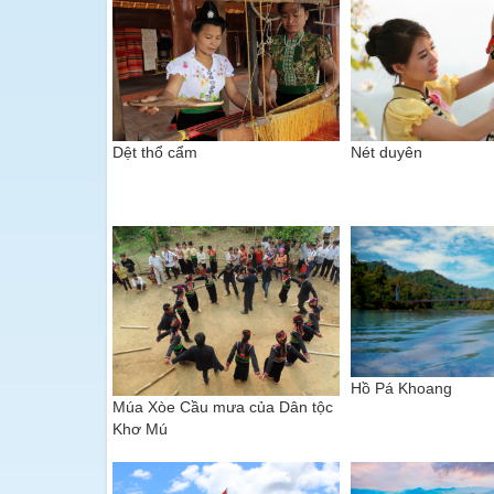
Dệt thổ cẩm
Nét duyên
Hồ Pá Khoang
Múa Xòe Cầu mưa của Dân tộc
Khơ Mú