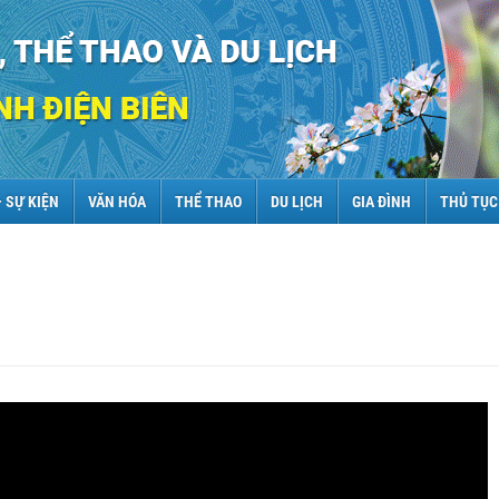
– SỰ KIỆN
VĂN HÓA
THỂ THAO
DU LỊCH
GIA ĐÌNH
THỦ TỤC