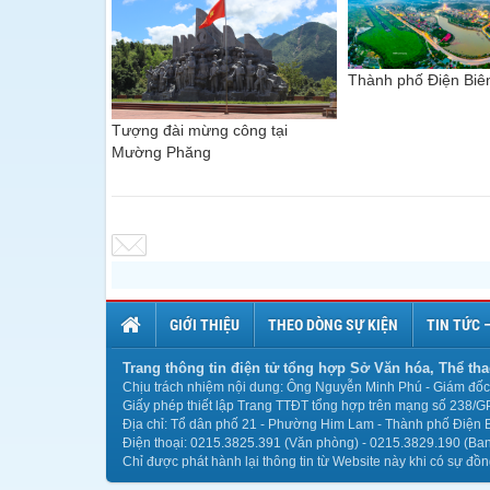
Thành phố Điện Biê
Tượng đài mừng công tại
Mường Phăng
GIỚI THIỆU
THEO DÒNG SỰ KIỆN
TIN TỨC 
Trang thông tin điện tử tổng hợp Sở Văn hóa, Thể tha
Chịu trách nhiệm nội dung: Ông Nguyễn Minh Phú - Giám đốc 
Giấy phép thiết lập Trang TTĐT tổng hợp trên mạng số 238/G
Địa chỉ: Tổ dân phố 21 - Phường Him Lam - Thành phố Điện B
Điện thoại: 0215.3825.391 (Văn phòng) - 0215.3829.190 (Ban 
Chỉ được phát hành lại thông tin từ Website này khi có sự đồ