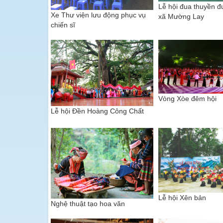
Lễ hội đua thuyền đ
Xe Thư viện lưu động phục vụ
xã Mường Lay
chiến sĩ
Vòng Xòe đêm hội
Lễ hội Đền Hoàng Công Chất
Lễ hội Xên bản
Nghệ thuật tạo hoa văn