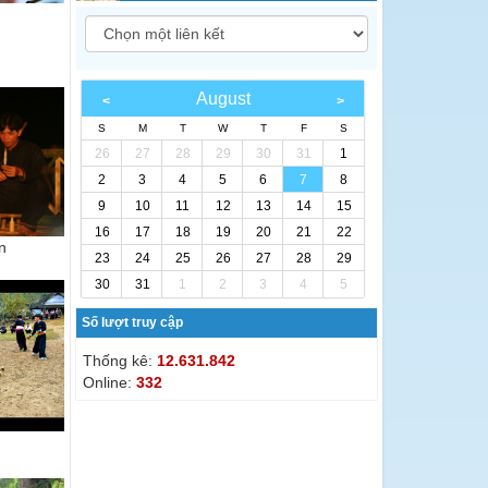
August
S
M
T
W
T
F
S
26
27
28
29
30
31
1
2
3
4
5
6
7
8
9
10
11
12
13
14
15
16
17
18
19
20
21
22
n
23
24
25
26
27
28
29
30
31
1
2
3
4
5
Số lượt truy cập
Thống kê:
12.631.842
Online:
332