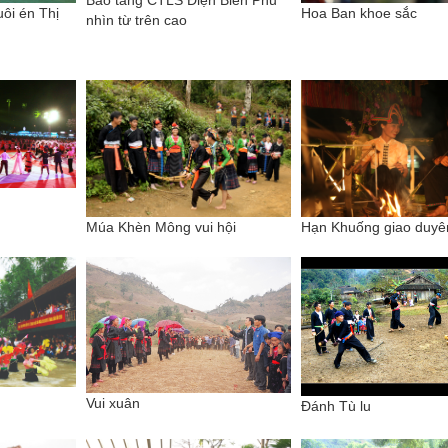
uôi én Thị
Hoa Ban khoe sắc
nhìn từ trên cao
Múa Khèn Mông vui hội
Hạn Khuống giao duyê
Vui xuân
Đánh Tù lu