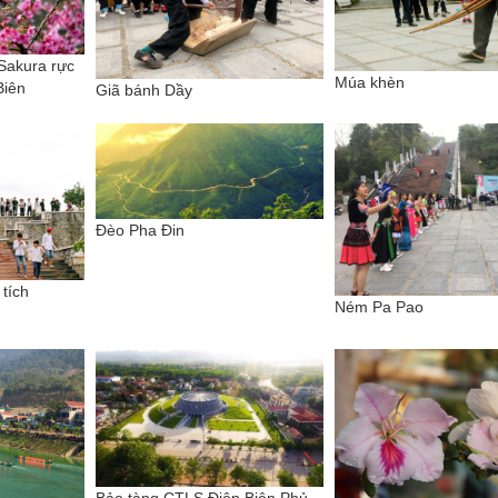
Sakura rực
Múa khèn
Biên
Giã bánh Dầy
Đèo Pha Đin
tích
Ném Pa Pao
Bảo tàng CTLS Điện Biên Phủ