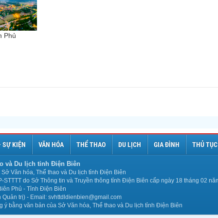
n Phủ
– SỰ KIỆN
VĂN HÓA
THỂ THAO
DU LỊCH
GIA ĐÌNH
THỦ TỤC
o và Du lịch tỉnh Điện Biên
Sở Văn hóa, Thể thao và Du lịch tỉnh Điện Biên
P-STTTT do Sở Thông tin và Truyền thông tỉnh Điện Biên cấp ngày 18 tháng 02 n
iên Phủ - Tỉnh Điện Biên
Quản trị) - Email: svhttdldienbien@gmail.com
ng ý bằng văn bản của Sở Văn hóa, Thể thao và Du lịch tỉnh Điện Biên