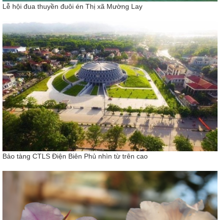
Lễ hội đua thuyền đuôi én Thị xã Mường Lay
Bảo tàng CTLS Điện Biên Phủ nhìn từ trên cao