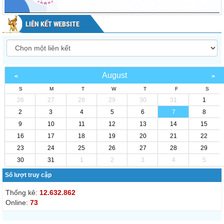
LIÊN KẾT WEBSITE
August
S
M
T
W
T
F
S
26
27
28
29
30
31
1
2
3
4
5
6
7
8
9
10
11
12
13
14
15
16
17
18
19
20
21
22
23
24
25
26
27
28
29
30
31
1
2
3
4
5
Số lượt truy cập
Thống kê:
12.632.862
Online:
73