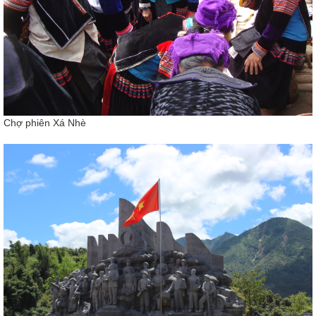
Chợ phiên Xá Nhè