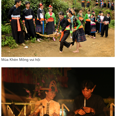
Múa Khèn Mông vui hội