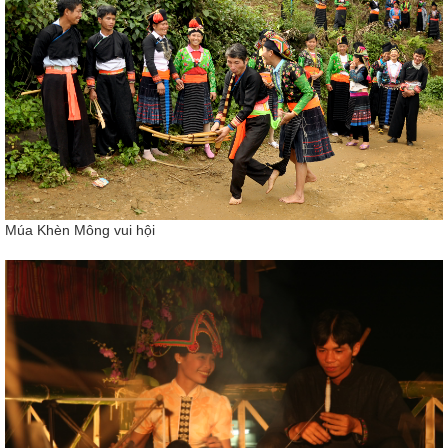
Múa Khèn Mông vui hội