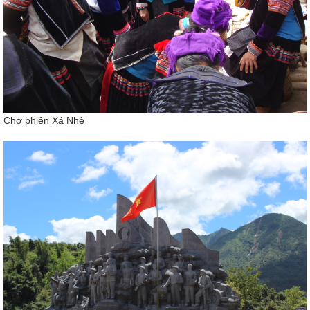
Chợ phiên Xá Nhè