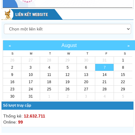
LIÊN KẾT WEBSITE
August
S
M
T
W
T
F
S
26
27
28
29
30
31
1
2
3
4
5
6
7
8
9
10
11
12
13
14
15
16
17
18
19
20
21
22
23
24
25
26
27
28
29
30
31
1
2
3
4
5
Số lượt truy cập
Thống kê:
12.632.711
Online:
99