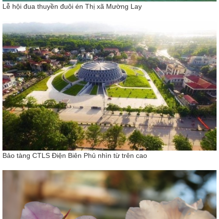
Lễ hội đua thuyền đuôi én Thị xã Mường Lay
Bảo tàng CTLS Điện Biên Phủ nhìn từ trên cao