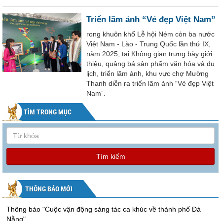
Triển lãm ảnh “Vẻ đẹp Việt Nam”
rong khuôn khổ Lễ hội Ném còn ba nước
Việt Nam - Lào - Trung Quốc lần thứ IX,
năm 2025, tại Không gian trưng bày giới
thiệu, quảng bá sản phẩm văn hóa và du
lịch, triển lãm ảnh, khu vực chợ Mường
Thanh diễn ra triển lãm ảnh “Vẻ đẹp Việt
Nam”.
TÌM TRONG MỤC
Tìm kiếm
THÔNG BÁO MỚI
Thông báo "Cuộc vận động sáng tác ca khúc về thành phố Đà
Nẵng"