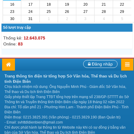
16
17
18
19
20
21
22
23
24
25
26
27
28
29
30
31
1
2
3
4
5
Số lượt truy cập
Thống kê:
12.643.075
Online:
83
Đăng nhập
Trang thông tin điện tử tổng hợp Sở Văn hóa, Thể thao và Du lịch
tỉnh Điện Biên
Chịu trách nhiệm nội dung: Ông Nguyễn Minh Phú - Giám đốc Sở Văn hóa,
Thể thao và Du lịch tỉnh Điện Biên
Giấy phép thiết lập Trang TTĐT tổng hợp trên mạng số 238/GP-STTTT do Sở
Thông tin và Truyền thông tỉnh Điện Biên cấp ngày 18 tháng 02 năm 2022
Địa chỉ: Tổ dân phố 21 - Phường Him Lam - Thành phố Điện Biên Phủ - Tỉnh
Điện Biên
Điện thoại: 0215.3825.391 (Văn phòng) - 0215.3829.190 (Ban Quản trị)
- Email: svhttdldienbien@gmail.com
Chỉ được phát hành lại thông tin từ Website này khi có sự đồng ý bằng văn
bản của Sở Văn hóa, Thể thao và Du lịch tỉnh Điện Biên