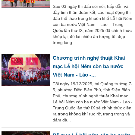
Sau 03 ngày thi đấu sôi nổi, hấp dẫn và
đầy tinh thần đoàn kết, các hoạt động thi
đấu thể thao trong khuôn khổ Lễ hội Ném
còn ba nước Việt Nam – Lào – Trung
Quốc lần thứ IX, năm 2025 đã chính thức
khép lại, để lại nhiều ấn tượng tốt đẹp
trong lòng...
Chương trình nghệ thuật Khai
mạc Lễ hội Ném còn ba nước
Việt Nam - Lào -...
Tối ngày 19/12/2025, tại Quảng trường 7-
5, phường Điện Biên Phủ, tỉnh Điện Biên
Phủ, chương trình nghệ thuật Khai mạc
Lễ hội Ném còn ba nước Việt Nam - Lào -
Trung Quốc lần thứ IX sẽ chính thức diễn
ra trong không khí rực rỡ, trang trọng và
đậm đà...