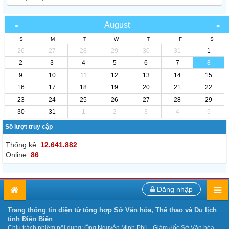
August
S
M
T
W
T
F
S
26
27
28
29
30
31
1
2
3
4
5
6
7
8
9
10
11
12
13
14
15
16
17
18
19
20
21
22
23
24
25
26
27
28
29
30
31
1
2
3
4
5
Số lượt truy cập
Thống kê:
12.641.882
Online:
86
Đăng nhập
Trang thông tin điện tử tổng hợp Sở Văn hóa, Thể thao và Du lịch
tỉnh Điện Biên
Chịu trách nhiệm nội dung: Ông Nguyễn Minh Phú - Giám đốc Sở Văn hóa,