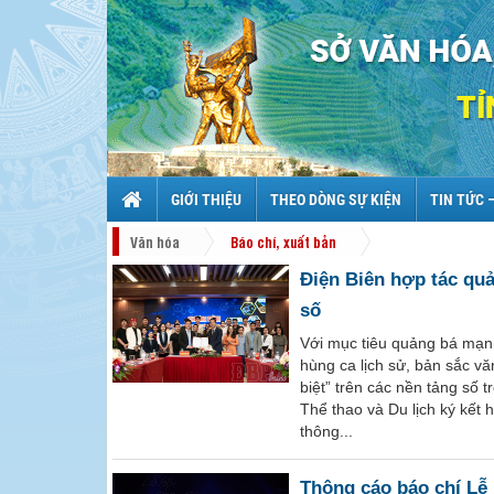
GIỚI THIỆU
THEO DÒNG SỰ KIỆN
TIN TỨC 
Văn hóa
Báo chí, xuất bản
Điện Biên hợp tác quả
số
Với mục tiêu quảng bá mạn
hùng ca lịch sử, bản sắc vă
biệt” trên các nền tảng số 
Thể thao và Du lịch ký kết
thông...
Thông cáo báo chí Lễ