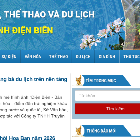
– SỰ KIỆN
VĂN HÓA
THỂ THAO
DU LỊCH
GIA ĐÌNH
THỦ TỤC
ng bá du lịch trên nền tảng
TÌM TRONG MỤC
h mẽ hình ảnh “Điện Biên - Bản
n hóa - điểm đến trải nghiệm khác
Tìm kiếm
trong nước và quốc tế, Sở Văn hóa,
 hợp tác với Công ty TNHH Truyền
THÔNG BÁO MỚI
 hội Hoa Ban năm 2026