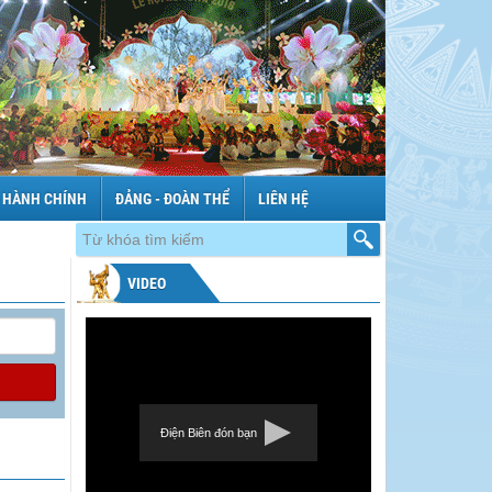
 HÀNH CHÍNH
ĐẢNG - ĐOÀN THỂ
LIÊN HỆ
VIDEO
Điện Biên đón bạn