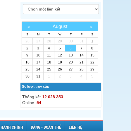
August
S
M
T
W
T
F
S
26
27
28
29
30
31
1
2
3
4
5
6
7
8
9
10
11
12
13
14
15
16
17
18
19
20
21
22
23
24
25
26
27
28
29
30
31
1
2
3
4
5
Số lượt truy cập
Thống kê:
12.628.353
Online:
54
 HÀNH CHÍNH
ĐẢNG - ĐOÀN THỂ
LIÊN HỆ