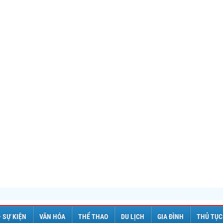
– SỰ KIỆN
VĂN HÓA
THỂ THAO
DU LỊCH
GIA ĐÌNH
THỦ TỤC