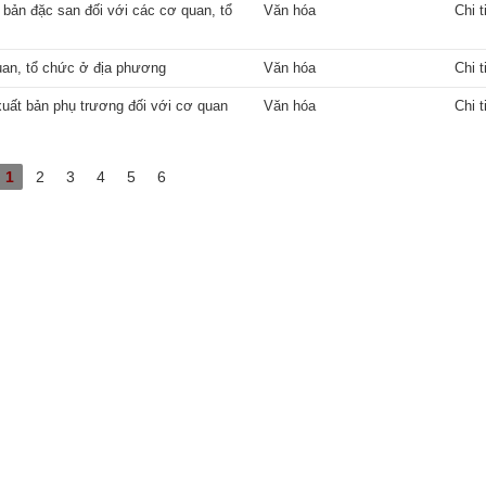
t bản đặc san đối với các cơ quan, tổ
Văn hóa
Chi t
uan, tổ chức ở địa phương
Văn hóa
Chi t
 xuất bản phụ trương đối với cơ quan
Văn hóa
Chi t
1
2
3
4
5
6