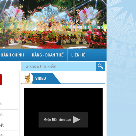
 HÀNH CHÍNH
ĐẢNG - ĐOÀN THỂ
LIÊN HỆ
VIDEO
t
iết
Điện Biên đón bạn
iết
iết