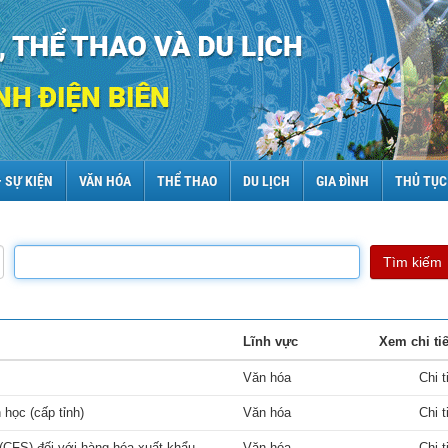
– SỰ KIỆN
VĂN HÓA
THỂ THAO
DU LỊCH
GIA ĐÌNH
THỦ TỤC
Tìm kiếm
Lĩnh vực
Xem chi tiế
Văn hóa
Chi t
học (cấp tỉnh)
Văn hóa
Chi t
 (CFS) đối với hàng hóa xuất khẩu
Văn hóa
Chi t