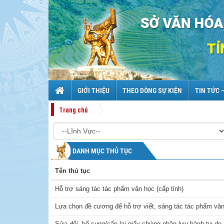
GIỚI THIỆU
THEO DÒNG SỰ KIỆN
TIN TỨC 
Trang chủ
DANH MỤC THỦ TỤC
Tên thủ tục
Hỗ trợ sáng tác tác phẩm văn học (cấp tỉnh)
Lựa chọn đề cương để hỗ trợ viết, sáng tác tác phẩm văn 
Sửa đổi, bổ sung/cấp lại giấy chứng nhận lưu hành tự do